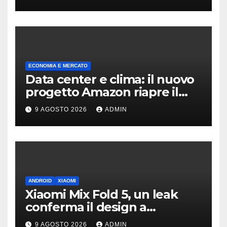
smartphone
ECONOMIA E MERCATO
Data center e clima: il nuovo
progetto Amazon riapre il
dibattito sulle emissioni
9 AGOSTO 2026
ADMIN
ANDROID
XIAOMI
Xiaomi Mix Fold 5, un leak
conferma il design a
passaporto e HyperOS 4
9 AGOSTO 2026
ADMIN