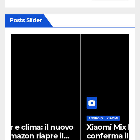
Posts Slider
ANDROID
XIAOMI
D
vo
Xiaomi Mix Fold 5, un leak
S
conferma il design a
i