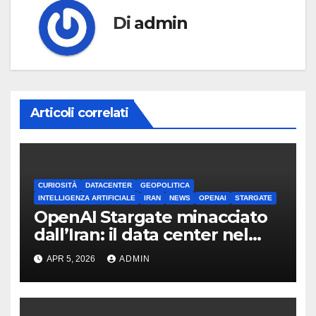
Di
admin
Articoli correlati
CURIOSITÀ
DATACENTER
GEOPOLITICA
INTELLIGENZA ARTIFICIALE
IRAN
NEWS
OPENAI
STARGATE
OpenAI Stargate minacciato
dall’Iran: il data center nel
mirino
APR 5, 2026
ADMIN