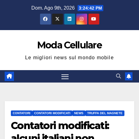
Salta
Dom. Ago 9th, 2026
3:24:43 PM
al
contenuto
Moda Cellulare
Le migliori news sul mondo mobile
CONTATORI
CONTATORI MODIFICATI
NEWS
TRUFFA DEL MAGNETE
Contatori modificati:
alcuni italiani non