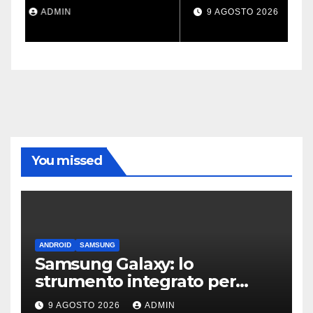
passaporto e HyperOS 4
p
9 AGOSTO 2026
ADMIN
You missed
ANDROID
SAMSUNG
Samsung Galaxy: lo
strumento integrato per
liberare spazio sullo
9 AGOSTO 2026
ADMIN