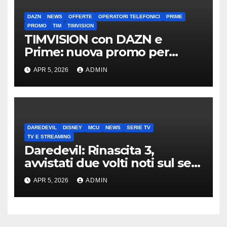
DAZN
NEWS
OFFERTE
OPERATORI TELEFONICI
PRIME
PROMO
TIM
TIMVISION
TIMVISION con DAZN e
Prime: nuova promo per
clienti TIM
APR 5, 2026
ADMIN
DAREDEVIL
DISNEY
MCU
NEWS
SERIE TV
TV E STREAMING
Daredevil: Rinascita 3,
avvistati due volti noti sul set
di New York
APR 5, 2026
ADMIN