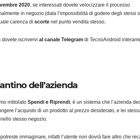
ovembre 2020
, se interessati dovete velocizzare il processo
nalmente in negozio (data l’impossibilità di godere degli stessi s
ntuale carenza di
scorte
nel punto vendita stesso.
n
dovete iscrivervi
al canale Telegram
di TecnoAndroid interam
HOME
Il nuo
Robor
Qrevo 2
7 AGOSTO 2
libera 
lantino dell’azienda
per pul
mo intitolato
Spendi e Riprendi
, è un sistema che l’azienda de
tappeti
ngere l’acquisto di un prodotto al prezzo desiderato, e lei stess
PREZ
nello stesso negozio.
otreste immaginare, infatti l’utente non dovrà fare altro che rec