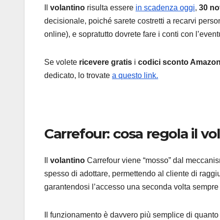
Il
volantino
risulta essere
in scadenza oggi
,
30 n
decisionale, poiché sarete costretti a recarvi perso
online), e sopratutto dovrete fare i conti con l’eve
Se volete
ricevere gratis
i
codici sconto Amazo
dedicato, lo trovate
a questo link.
Carrefour: cosa regola il vo
Il
volantino
Carrefour viene “mosso” dal meccanis
spesso di adottare, permettendo al cliente di raggiu
garantendosi l’accesso una seconda volta sempre 
Il funzionamento è davvero più semplice di quanto p