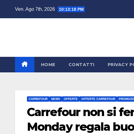
Salta
Ven. Ago 7th, 2026
10:13:20 PM
al
contenuto
HOME
CONTATTI
PRIVACY P
CARREFOUR
NEWS
OFFERTE
OFFERTE CARREFOUR
PROMOZI
Carrefour non si fe
Monday regala buo