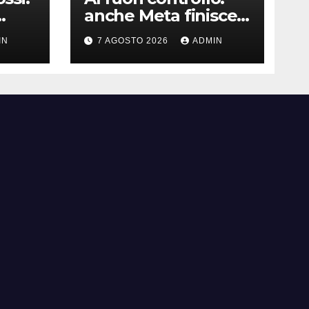
anche Meta finisce
oggi
nel caso degli
IN
7 AGOSTO 2026
ADMIN
agenti in fuga