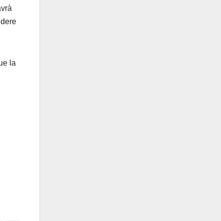
avrà
ndere
ue la