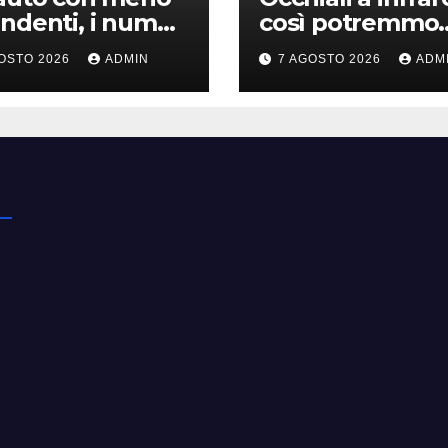
ndenti, i numeri
così potremmo
ta che
vedere ciò che 
OSTO 2026
ADMIN
7 AGOSTO 2026
ADM
uotono”
è invisibile
kswagen