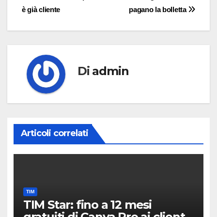
articoli
è già cliente
pagano la bolletta
Di
admin
Articoli correlati
TIM
TIM Star: fino a 12 mesi
gratuiti di Canva Pro ai clienti