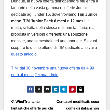
Dunque, la nuova offerta dell’operatore blu entra a
far parte della vasta gamma di offerte Junior
dedicate agli under 16, dove troviamo
Tim Junior
mese
,
TIM Junior Pack 6 mesi
e
12 mesi
. In
realtà, si tratta della stessa opzione tariffaria, ma
proposta in versioni differenti: una soluzione
mensile, una semestrale ed una annuale. Se vuoi
scoprire le ultime offerte di TIM dedicate a te vai a
questo articolo
.
TIM: dal 30 novembre una nuova offerta da 4,99
euro al mese
Tecnoandroid
Navigazione
WindTre: tante
Contatori modificati: ecco
fantastiche offerte per chi
come gli italiani non