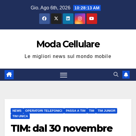
Salta
Gio. Ago 6th, 2026
10:28:14 AM
al
contenuto
Moda Cellulare
Le migliori news sul mondo mobile
NEWS
OPERATORI TELEFONICI
PASSA A TIM
TIM
TIM JUNIOR
TIM UNICA
TIM: dal 30 novembre