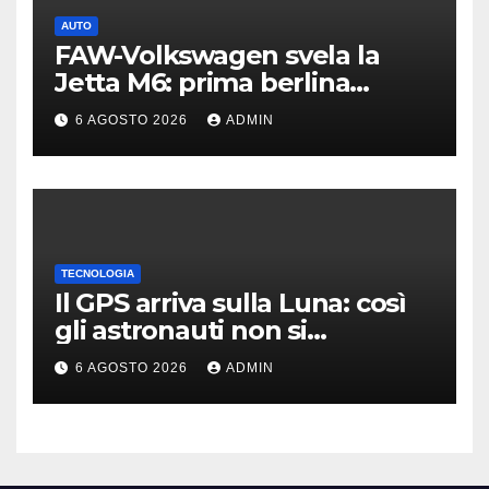
AUTO
FAW-Volkswagen svela la
Jetta M6: prima berlina
elettrica del marchio
6 AGOSTO 2026
ADMIN
TECNOLOGIA
Il GPS arriva sulla Luna: così
gli astronauti non si
perderanno più
6 AGOSTO 2026
ADMIN