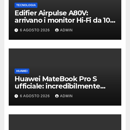
TECNOLOGIA
Edifier Airpulse A80V:
arrivano i monitor Hi-Fi da 100
W con USB Hi-Res
6 AGOSTO 2026
ADMIN
HUAWEI
Huawei MateBook Pro S
ufficiale: incredibilmente
leggero e supersottile
6 AGOSTO 2026
ADMIN