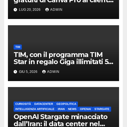
di linea fissa e mobile
LUG 20, 2026
ADMIN
TIM
TIM, con il programma TIM
Star in regalo Giga illimitati 5G
per 1 mese
GIU 5, 2026
ADMIN
CURIOSITÀ
DATACENTER
GEOPOLITICA
INTELLIGENZA ARTIFICIALE
IRAN
NEWS
OPENAI
STARGATE
OpenAI Stargate minacciato
dall’Iran: il data center nel