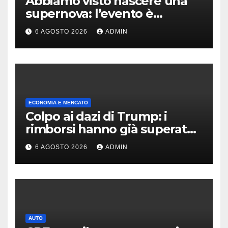
Abbiamo visto nascere una
supernova: l’evento è
rarissimo
6 AGOSTO 2026
ADMIN
ECONOMIA E MERCATO
Colpo ai dazi di Trump: i
rimborsi hanno già superato i
100 miliardi di dollari
6 AGOSTO 2026
ADMIN
AUTO