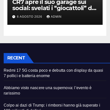
CR7 apre il suo garage sui
social: svelati i “giocattoli” da
oltre 40 milioni
6 AGOSTO 2026
ADMIN
RECENT
Redmi 17 5G costa poco e debutta con display da quasi
7 pollici e batteria enorme
Abbiamo visto nascere una supernova: l’evento è
rarissimo
Colpo ai dazi di Trump: i rimborsi hanno già superato i