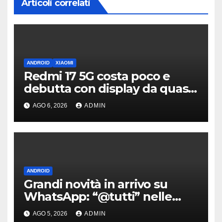
Articoli correlati
ANDROID
XIAOMI
Redmi 17 5G costa poco e
debutta con display da quasi
7 pollici e batteria enorme
AGO 6, 2026
ADMIN
ANDROID
Grandi novità in arrivo su
WhatsApp: “@tutti” nelle
chat di gruppo e non solo
AGO 5, 2026
ADMIN