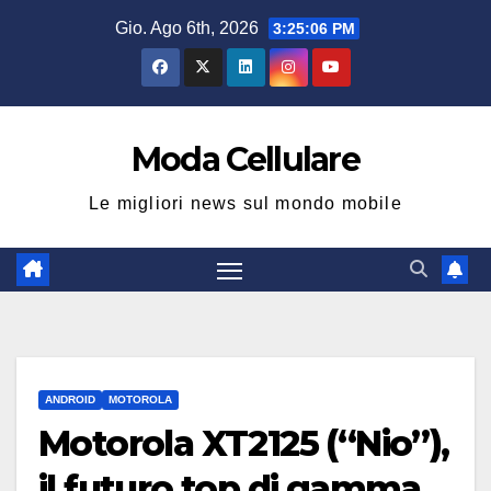
Salta
Gio. Ago 6th, 2026
3:25:06 PM
al
contenuto
Moda Cellulare
Le migliori news sul mondo mobile
ANDROID
MOTOROLA
Motorola XT2125 (“Nio”),
il futuro top di gamma