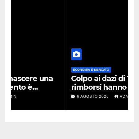
ECONOMIA E MERCATO
a
Colpo ai dazi di Trump: i
C
rimborsi hanno già superato
s
i 100 miliardi di dollari
d
6 AGOSTO 2026
ADMIN