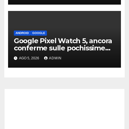
ANDROID
GOOGLE
Google Pixel Watch 5, ancora
conferme sulle pochissime
novità hardware
AGO 5, 2026
ADMIN