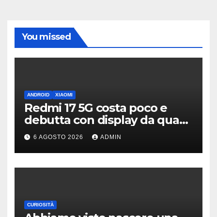
You missed
ANDROID
XIAOMI
Redmi 17 5G costa poco e
debutta con display da quasi
7 pollici e batteria enorme
6 AGOSTO 2026
ADMIN
CURIOSITÀ