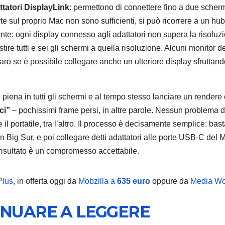
ttatori DisplayLink
: permettono di connettere fino a due scher
te sul proprio Mac non sono sufficienti, si può ricorrere a un h
nte: ogni display connesso agli adattatori non supera la risoluz
e tutti e sei gli schermi a quella risoluzione. Alcuni monitor 
o se è possibile collegare anche un ulteriore display sfruttan
HOME
Narwal
20 uffi
piena in tutti gli schermi e al tempo stesso lanciare un rendere
ci”
– pochissimi frame persi, in altre parole. Nessun problema d
autopul
7 AGOSTO 2
il portatile, tra l’altro. Il processo è decisamente semplice: bas
tempo 
 con Big Sur, e poi collegare detti adattatori alle porte USB-C del 
specia
l risultato è un compromesso accettabile.
design
Plus
, in offerta oggi da
Mobzilla a
635 euro
oppure da
Media Wo
tessut
INUARE A LEGGERE