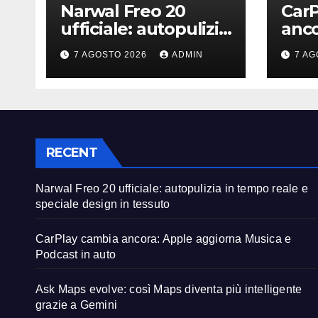
Narwal Freo 20
CarP
ufficiale: autopulizia
anco
in tempo reale e
aggi
7 AGOSTO 2026
ADMIN
7 AG
speciale design in
Podc
tessuto
RECENT
Narwal Freo 20 ufficiale: autopulizia in tempo reale e
speciale design in tessuto
CarPlay cambia ancora: Apple aggiorna Musica e
Podcast in auto
Ask Maps evolve: così Maps diventa più intelligente
grazie a Gemini