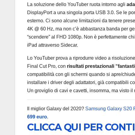
La soluzione dello YouTuber ruota intorno agli
ada
DisplayPort a una singola porta USB 3.0. Se le por
esterno. Ci sono alcune limitazioni da tenere prese
4K @ 60 Hz, ma non c’è abbastanza banda per gestir
“scendere” al FHD 1080p. Non è perfettamente chiar
iPad attraverso Sidecar.
Lo YouTuber prova a riprodurre video a risoluzione 
Final Cut Pro, con
risultati prestazionali “fantasti
compatibilità con gli schermi quando si apre/chiude 
installare i driver degli adattatori, già compatibili
Un groviglio di cavi e cavetti, insomma, ma visto i
Il miglior Galaxy del 2020?
Samsung Galaxy S20 
699 euro
.
CLICCA QUI PER CONT