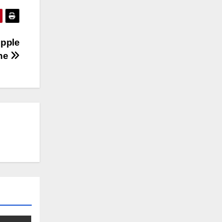
Apple
one