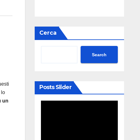
Cerca
Search
uesti
Posts Slider
 lo
u un