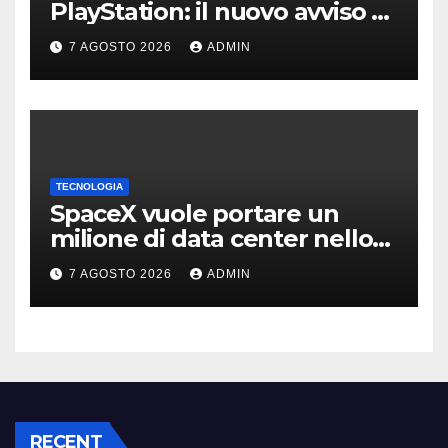
PlayStation: il nuovo avviso di
Sony è l’ennesima conferma
7 AGOSTO 2026
ADMIN
TECNOLOGIA
SpaceX vuole portare un
milione di data center nello
spazio: Nvidia sarà il cervello
7 AGOSTO 2026
ADMIN
RECENT