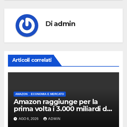
Di
admin
Articoli correlati
AMAZON
ECONOMIA E MERCATO
Amazon raggiunge per la
prima volta i 3.000 miliardi di
capitalizzazione
AGO 6, 2026
ADMIN