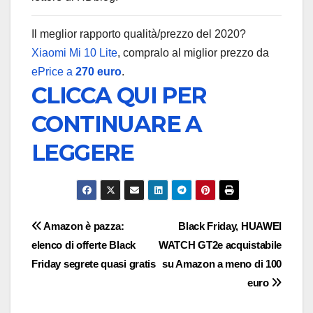
Il meglior rapporto qualità/prezzo del 2020?
Xiaomi Mi 10 Lite
, compralo al miglior prezzo da
ePrice a
270 euro
.
CLICCA QUI PER
CONTINUARE A
LEGGERE
Navigazione
Amazon è pazza:
Black Friday, HUAWEI
elenco di offerte Black
WATCH GT2e acquistabile
articoli
Friday segrete quasi gratis
su Amazon a meno di 100
euro