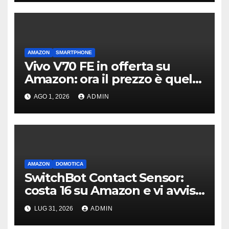
AMAZON
SMARTPHONE
Vivo V70 FE in offerta su
Amazon: ora il prezzo è quello
giusto?
AGO 1, 2026
ADMIN
AMAZON
DOMOTICA
SwitchBot Contact Sensor:
costa 16 su Amazon e vi avvisa
se qualcuno apre porte o
LUG 31, 2026
ADMIN
finestre