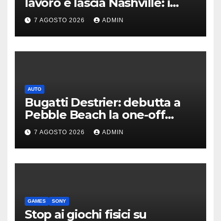
lavoro e lascia Nashville: i
motivi della scelta
7 AGOSTO 2026
ADMIN
AUTO
Bugatti Destrier: debutta a
Pebble Beach la one-off
derivata dalla Bolide
7 AGOSTO 2026
ADMIN
GAMES
SONY
Stop ai giochi fisici su