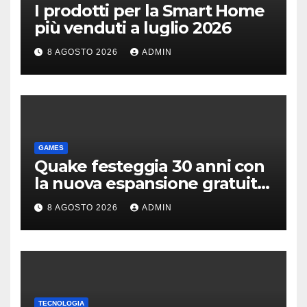
I prodotti per la Smart Home
più venduti a luglio 2026
8 AGOSTO 2026
ADMIN
GAMES
Quake festeggia 30 anni con
la nuova espansione gratuita
Dawn of The Machine
8 AGOSTO 2026
ADMIN
TECNOLOGIA