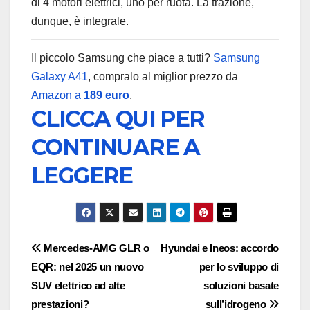
di 4 motori elettrici, uno per ruota. La trazione,
dunque, è integrale.
Il piccolo Samsung che piace a tutti?
Samsung
Galaxy A41
, compralo al miglior prezzo da
Amazon a
189 euro
.
CLICCA QUI PER
CONTINUARE A
LEGGERE
Navigazione
Mercedes-AMG GLR o
Hyundai e Ineos: accordo
EQR: nel 2025 un nuovo
per lo sviluppo di
articoli
SUV elettrico ad alte
soluzioni basate
prestazioni?
sull’idrogeno