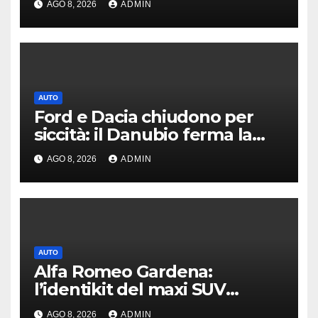
AGO 8, 2026
ADMIN
provocare un incendio
AUTO
Ford e Dacia chiudono per
siccità: il Danubio ferma la
produzione auto
AGO 8, 2026
ADMIN
AUTO
Alfa Romeo Gardena:
l’identikit del maxi SUV
immaginato per Usa e Cina
AGO 8, 2026
ADMIN