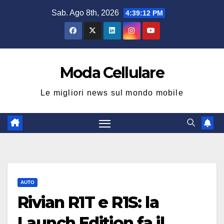
Salta
Sab. Ago 8th, 2026
4:39:13 PM
al
contenuto
Moda Cellulare
Le migliori news sul mondo mobile
AUTO
Rivian R1T e R1S: la
Launch Edition fa il