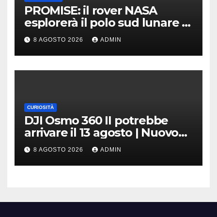
PROMISE: il rover NASA
esplorerà il polo sud lunare |
Cosa sappiamo
8 AGOSTO 2026
ADMIN
CURIOSITÀ
DJI Osmo 360 II potrebbe
arrivare il 13 agosto | Nuovo
teaser
8 AGOSTO 2026
ADMIN