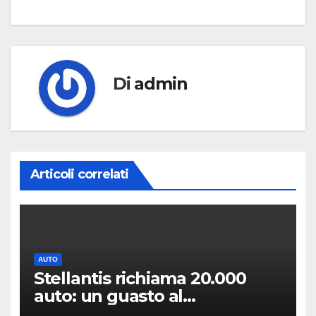
Di
admin
Articoli correlati
AUTO
Stellantis richiama 20.000
auto: un guasto al
servosterzo potrebbe