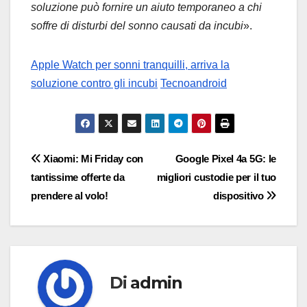
soluzione può fornire un aiuto temporaneo a chi
soffre di disturbi del sonno causati da incubi
».
Apple Watch per sonni tranquilli, arriva la
soluzione contro gli incubi
Tecnoandroid
Navigazione
Xiaomi: Mi Friday con
Google Pixel 4a 5G: le
tantissime offerte da
migliori custodie per il tuo
articoli
prendere al volo!
dispositivo
Di
admin