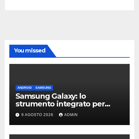
You missed
ANDROID
SAMSUNG
Samsung Galaxy: lo
strumento integrato per
liberare spazio sullo
9 AGOSTO 2026
ADMIN
smartphone