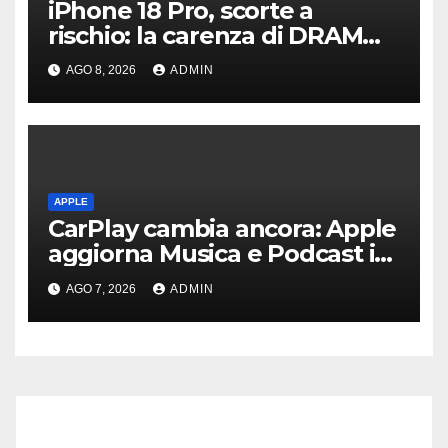
iPhone 18 Pro, scorte a
rischio: la carenza di DRAM
potrebbe far slittare le
AGO 8, 2026
ADMIN
consegne
APPLE
CarPlay cambia ancora: Apple
aggiorna Musica e Podcast in
auto
AGO 7, 2026
ADMIN