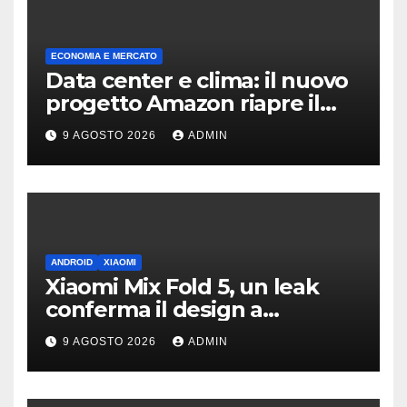
ECONOMIA E MERCATO
Data center e clima: il nuovo
progetto Amazon riapre il
dibattito sulle emissioni
9 AGOSTO 2026
ADMIN
ANDROID
XIAOMI
Xiaomi Mix Fold 5, un leak
conferma il design a
passaporto e HyperOS 4
9 AGOSTO 2026
ADMIN