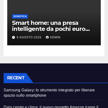
DOMOTICA
Smart home: una presa
intelligente da pochi euro
può fare la differenza
9 AGOSTO 2026
ADMIN
RECENT
Samsung Galaxy: lo strumento integrato per liberare
spazio sullo smartphone
Data center e clima: il nuovo progetto Amazon riapre il