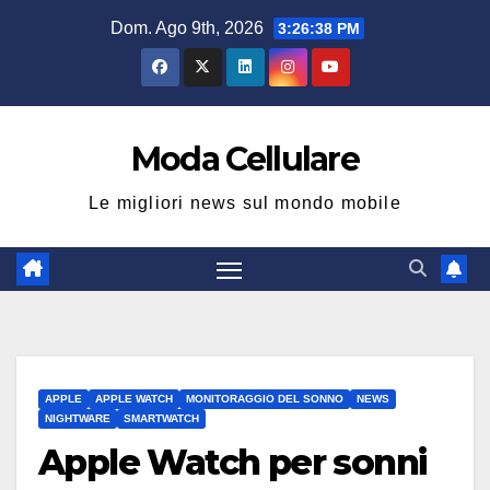
Salta
Dom. Ago 9th, 2026
3:26:39 PM
al
contenuto
Moda Cellulare
Le migliori news sul mondo mobile
APPLE
APPLE WATCH
MONITORAGGIO DEL SONNO
NEWS
NIGHTWARE
SMARTWATCH
Apple Watch per sonni