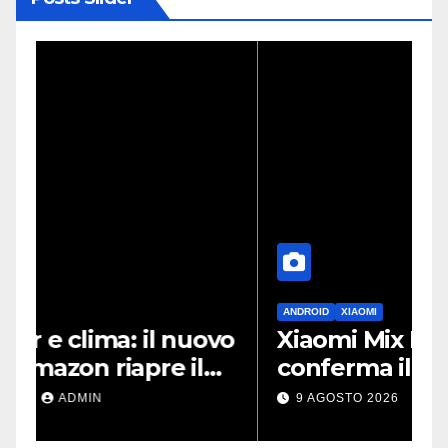
ANDROID
XIAOMI
vo
Xiaomi Mix Fold 5, un leak
conferma il design a
passaporto e HyperOS 4
9 AGOSTO 2026
ADMIN