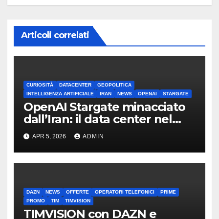
Articoli correlati
CURIOSITÀ
DATACENTER
GEOPOLITICA
INTELLIGENZA ARTIFICIALE
IRAN
NEWS
OPENAI
STARGATE
OpenAI Stargate minacciato
dall’Iran: il data center nel
mirino
APR 5, 2026
ADMIN
DAZN
NEWS
OFFERTE
OPERATORI TELEFONICI
PRIME
PROMO
TIM
TIMVISION
TIMVISION con DAZN e