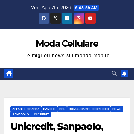
Salta
Ven. Ago 7th, 2026
9:09:00 AM
al
contenuto
Moda Cellulare
Le migliori news sul mondo mobile
AFFARI E FINANZA
BANCHE
BNL
BONUS CARTE DI CREDITO
NEWS
SANPAOLO
UNICREDIT
Unicredit, Sanpaolo,