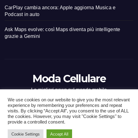
CarPlay cambia ancora: Apple aggiorna Musica e
Podcast in auto
Ask Maps evolve: così Maps diventa più intelligente
grazie a Gemini
Moda Cellulare
Le migliori news sul mondo mobile
We use cookies on our website to give you the most relevant
experience by remembering your preferences and repeat
visits. By clicking “Accept All”, you consent to the use of ALL
the cookies. However, you may visit "Cookie Settings" to
Proudly powered by WordPress
|
Tema: Newsup di
Themeansar
.
provide a controlled consent.
Cookie Settings
Accept All
Home
Contact
CONTATTI
Privacy Policy