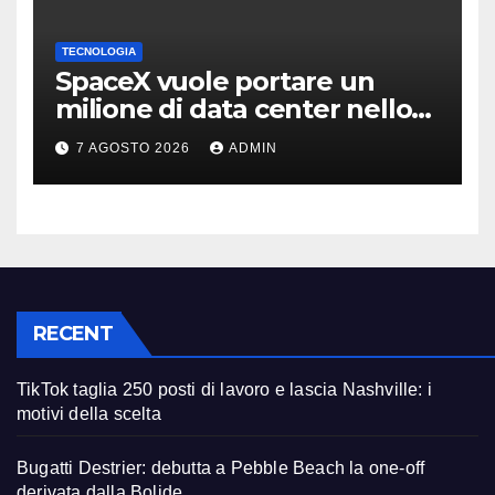
TECNOLOGIA
SpaceX vuole portare un
milione di data center nello
spazio: Nvidia sarà il cervello
7 AGOSTO 2026
ADMIN
RECENT
TikTok taglia 250 posti di lavoro e lascia Nashville: i
motivi della scelta
Bugatti Destrier: debutta a Pebble Beach la one-off
derivata dalla Bolide