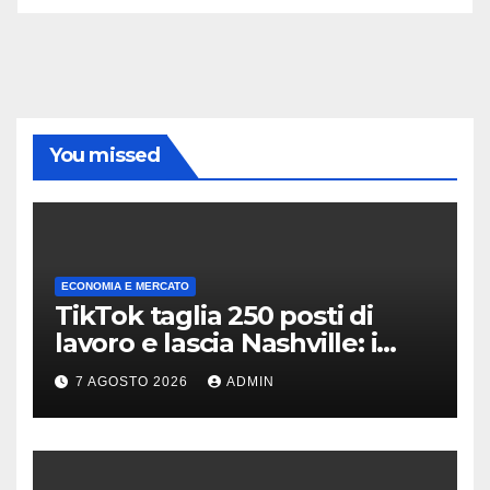
You missed
ECONOMIA E MERCATO
TikTok taglia 250 posti di
lavoro e lascia Nashville: i
motivi della scelta
7 AGOSTO 2026
ADMIN