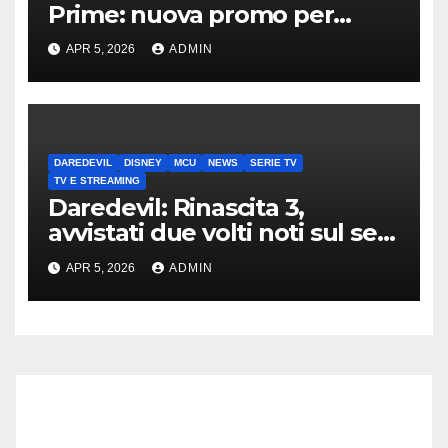
Prime: nuova promo per
clienti TIM
APR 5, 2026
ADMIN
DAREDEVIL
DISNEY
MCU
NEWS
SERIE TV
TV E STREAMING
Daredevil: Rinascita 3,
avvistati due volti noti sul set
di New York
APR 5, 2026
ADMIN