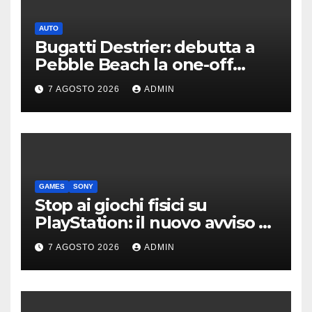
AUTO
Bugatti Destrier: debutta a
Pebble Beach la one-off
derivata dalla Bolide
7 AGOSTO 2026
ADMIN
GAMES
SONY
Stop ai giochi fisici su
PlayStation: il nuovo avviso di
Sony è l’ennesima conferma
7 AGOSTO 2026
ADMIN