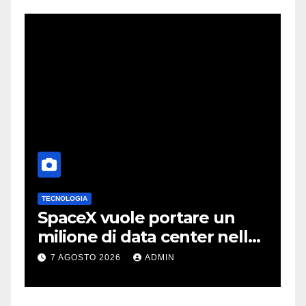
TECNOLOGIA
A
SpaceX vuole portare un
I
milione di data center nello
m
spazio: Nvidia sarà il cervello
s
7 AGOSTO 2026
ADMIN
d