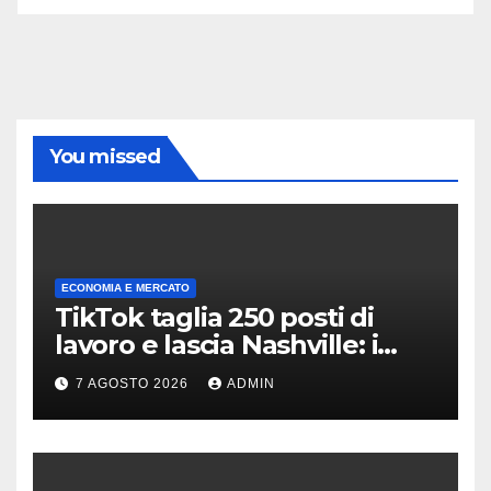
You missed
ECONOMIA E MERCATO
TikTok taglia 250 posti di
lavoro e lascia Nashville: i
motivi della scelta
7 AGOSTO 2026
ADMIN