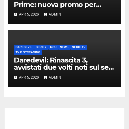
Prime: nuova promo per
clienti TIM
APR 5, 2026
ADMIN
DAREDEVIL
DISNEY
MCU
NEWS
SERIE TV
TV E STREAMING
Daredevil: Rinascita 3,
avvistati due volti noti sul set
di New York
APR 5, 2026
ADMIN