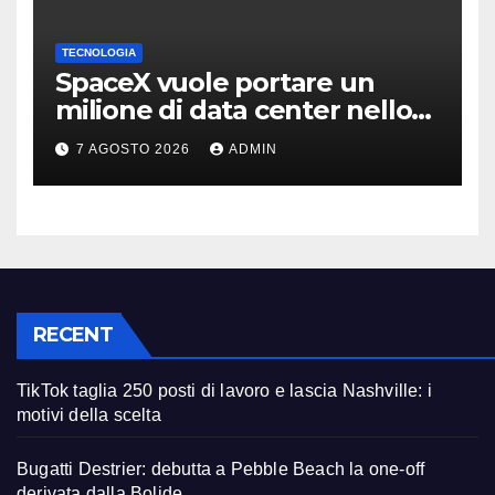
TECNOLOGIA
SpaceX vuole portare un
milione di data center nello
spazio: Nvidia sarà il cervello
7 AGOSTO 2026
ADMIN
RECENT
TikTok taglia 250 posti di lavoro e lascia Nashville: i
motivi della scelta
Bugatti Destrier: debutta a Pebble Beach la one-off
derivata dalla Bolide