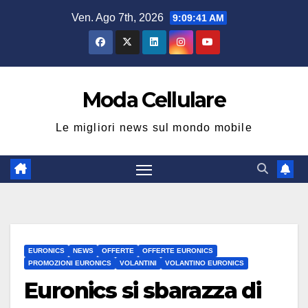
Salta
Ven. Ago 7th, 2026
9:09:41 AM
al
contenuto
Moda Cellulare
Le migliori news sul mondo mobile
EURONICS
NEWS
OFFERTE
OFFERTE EURONICS
PROMOZIONI EURONICS
VOLANTINI
VOLANTINO EURONICS
Euronics si sbarazza di