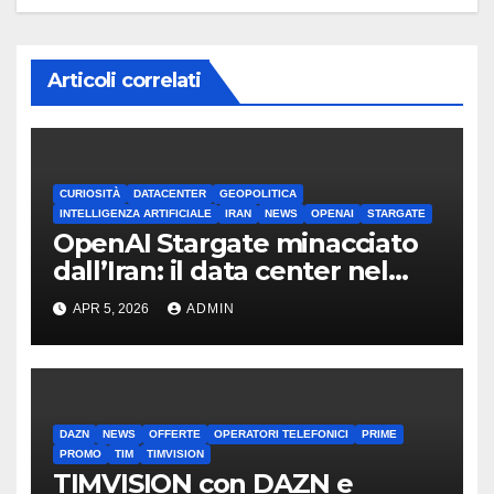
Articoli correlati
CURIOSITÀ
DATACENTER
GEOPOLITICA
INTELLIGENZA ARTIFICIALE
IRAN
NEWS
OPENAI
STARGATE
OpenAI Stargate minacciato
dall’Iran: il data center nel
mirino
APR 5, 2026
ADMIN
DAZN
NEWS
OFFERTE
OPERATORI TELEFONICI
PRIME
PROMO
TIM
TIMVISION
TIMVISION con DAZN e