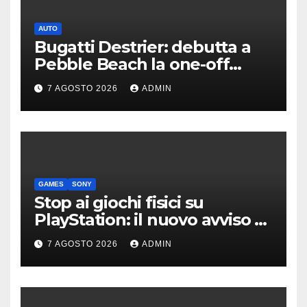
AUTO
Bugatti Destrier: debutta a
Pebble Beach la one-off
derivata dalla Bolide
7 AGOSTO 2026
ADMIN
GAMES
SONY
Stop ai giochi fisici su
PlayStation: il nuovo avviso di
Sony è l’ennesima conferma
7 AGOSTO 2026
ADMIN