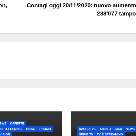
on,
Contagi oggi 20/11/2020: nuovo aument
238’077 tamp
EWS
OFFERTE
RI TELEFONICI
PRIME
PROMO
DAREDEVIL
DISNEY
MCU
NEWS
VISION
SERIE TV
TV E STREAMING