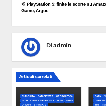
Navigazione
PlayStation 5: finite le scorte su Amaz
Game, Argos
articoli
Di
admin
Articoli correlati
CURIOSITÀ
DATACENTER
GEOPOLITICA
DAZN
N
INTELLIGENZA ARTIFICIALE
IRAN
NEWS
OPERATO
OPENAI
STARGATE
TIM
TIM