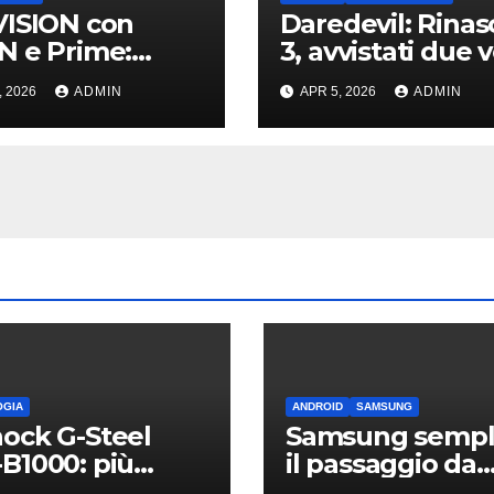
ISION con
Daredevil: Rinas
 e Prime:
3, avvistati due v
a promo per
noti sul set di N
, 2026
ADMIN
APR 5, 2026
ADMIN
nti TIM
York
OGIA
ANDROID
SAMSUNG
ock G-Steel
Samsung sempli
B1000: più
il passaggio da
ile, leggero e
iPhone: passa