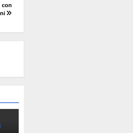
o con
oni