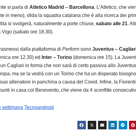
te si parla di
Atletico Madrid – Barcellona
. L’Atletico, che vi
tite in meno), sfida la squadra catalana che è alla ricerca dei pri
rtita si svolgerà, naturalmente a porte chiuse,
sabato alle 21
. Al
a Vigo (sabato ore 18.30).
trasmessi dalla piattaforma di
Perform
sono
Juventus – Cagliar
nica ore 12.30) ed
Inter – Torino
(domenica ore 15). La Juvent
 e un Cagliari in forma che non sarà di certo passiva allo Juventu
Europa, ma se la vedrà con un Torino che ha un disperato bisogno
l suo allenatore in panchina a causa del Covid. Infine, la Fiorenti
 punti in casa col Benevento, che viene da 4 sconfitte consecutiv
e settimana
Tecnoandroid