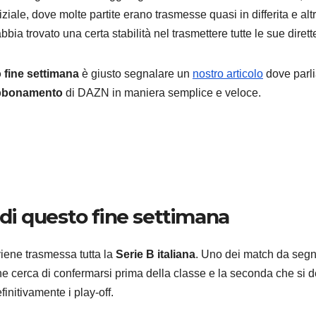
iale, dove molte partite erano trasmesse quasi in differita e alt
ia trovato una certa stabilità nel trasmettere tutte le sue dirett
fine settimana
è giusto segnalare un
nostro articolo
dove parl
ANDROID
SAMSU
abbonamento
di DAZN in maniera semplice e veloce.
Samsu
presen
ISOCE
7 AGOSTO 2
da 200
i questo fine settimana
vedrem
Galaxy
iene trasmessa tutta la
Serie B italiana
. Uno dei match da segn
he cerca di confermarsi prima della classe e la seconda che si 
initivamente i play-off.