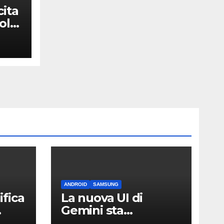
cita
olti
ew
ANDROID
SAMSUNG
fica
La nuova UI di
Gemini sta
arrivando sui Galaxy