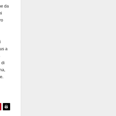
ene da
mi
tro
i
us a
s
 di
na,
e.