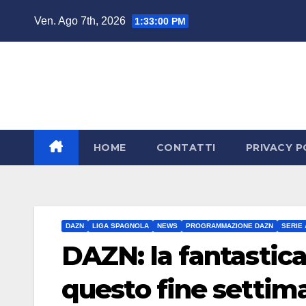
Salta
Ven. Ago 7th, 2026
1:33:01 PM
al
contenuto
HOME
CONTATTI
PRIVACY P
DAZN
LIGA SPAGNOLA
NEWS
PROGRAMMAZIONE DAZN
SERIE 
DAZN: la fantastic
questo fine settim