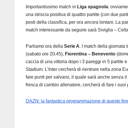
Importantissimo match in
Liga spagnola
: ovviamen
una striscia positiva di quattro partite (con due par
posti della classifica, per ora ancora lontani. La pa
match interessante da seguire sarà Siviglia – Celt
Parliamo ora della
Serie A
. I match della giornata 
(sabato ore 20.45),
Fiorentina – Benevento
(dome
caccia di una vittoria dopo i 3 pareggi in 5 partite
Stadium. L’Inter cercherà di rientrare nella zona 
fare punti per salvarsi, il quale sarà anche senza i
fresca di cambio allenatore, cercherà di fare i suoi
DAZN: la fantastica programmazione di questo fin