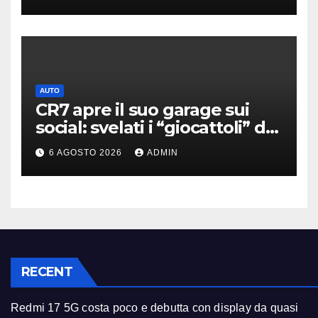
AUTO
CR7 apre il suo garage sui
social: svelati i “giocattoli” da
oltre 40 milioni
6 AGOSTO 2026
ADMIN
RECENT
Redmi 17 5G costa poco e debutta con display da quasi