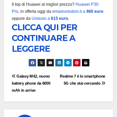
Il top di Huawei al miglior prezzo?
Huawei P30
Pro
, in offerta oggi da
emarevolution.it a
460 euro
oppure da
Unieuro a
615 euro
.
CLICCA QUI PER
CONTINUARE A
LEGGERE
Navigazione
Galaxy M42, nuovo
Realme 7 è lo smartphone
battery phone da 6000
5G che stai cercando
articoli
mAh in arrivo