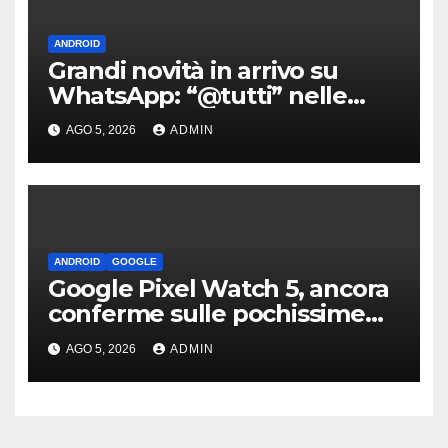
ANDROID
Grandi novità in arrivo su
WhatsApp: “@tutti” nelle
chat di gruppo e non solo
AGO 5, 2026
ADMIN
ANDROID
GOOGLE
Google Pixel Watch 5, ancora
conferme sulle pochissime
novità hardware
AGO 5, 2026
ADMIN