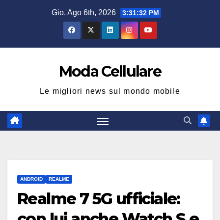
Salta
Gio. Ago 6th, 2026
3:31:33 PM
al
contenuto
Moda Cellulare
Le migliori news sul mondo mobile
ANDROID
REALME
Realme 7 5G ufficiale:
con lui anche Watch S e