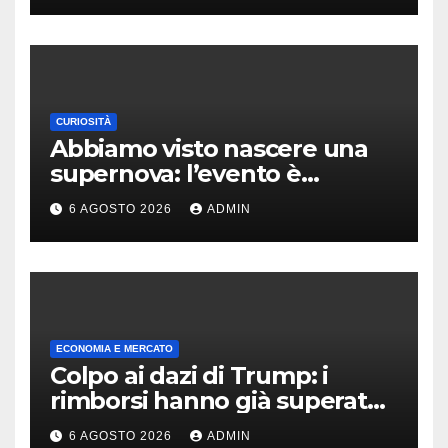
CURIOSITÀ
Abbiamo visto nascere una
supernova: l’evento è
rarissimo
6 AGOSTO 2026
ADMIN
ECONOMIA E MERCATO
Colpo ai dazi di Trump: i
rimborsi hanno già superato i
100 miliardi di dollari
6 AGOSTO 2026
ADMIN