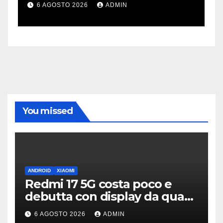
i 100 miliardi di dollari
6 AGOSTO 2026
ADMIN
You missed
ANDROID
XIAOMI
Redmi 17 5G costa poco e
debutta con display da quasi
7 pollici e batteria enorme
6 AGOSTO 2026
ADMIN