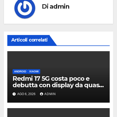
Di
admin
Articoli correlati
ANDROID
XIAOMI
Redmi 17 5G costa poco e
debutta con display da quasi
7 pollici e batteria enorme
AGO 6, 2026
ADMIN