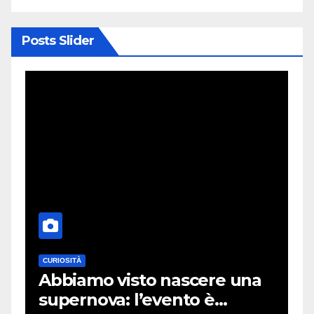
Posts Slider
ECONOMIA E MERCATO
cere una
Colpo ai dazi di Trump: i
o è
rimborsi hanno già supe