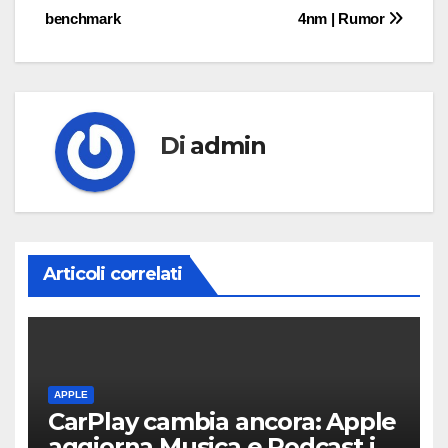
articoli
benchmark
4nm | Rumor
Di
admin
Articoli correlati
APPLE
CarPlay cambia ancora: Apple
aggiorna Musica e Podcast in