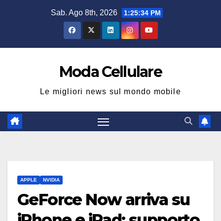
Salta
Sab. Ago 8th, 2026
1:25:35 PM
al
contenuto
Moda Cellulare
Le migliori news sul mondo mobile
APPLE
NVIDIA
GeForce Now arriva su
iPhone e iPad: supporto