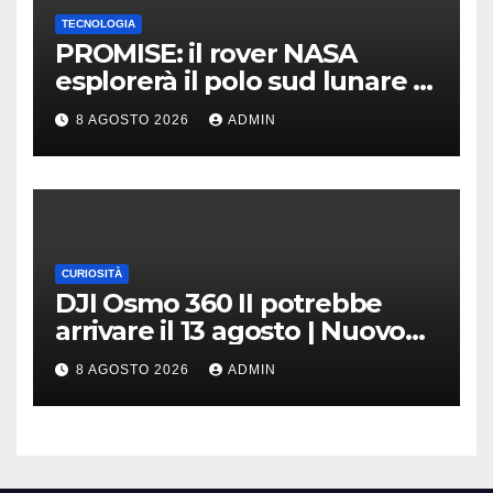
TECNOLOGIA
PROMISE: il rover NASA
esplorerà il polo sud lunare |
Cosa sappiamo
8 AGOSTO 2026
ADMIN
CURIOSITÀ
DJI Osmo 360 II potrebbe
arrivare il 13 agosto | Nuovo
teaser
8 AGOSTO 2026
ADMIN