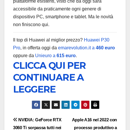
piattaforme esistenti, visto che da oggi sarà
accessibile da praticamente ogni genere di
dispositivo PC, smartphone e tablet. Ma le novità
non finiscono qui.
Il top di Huawei al miglior prezzo?
Huawei P30
Pro
, in offerta oggi da
emarevolution.it a
460 euro
oppure da
Unieuro a
615 euro
.
CLICCA QUI PER
CONTINUARE A
LEGGERE
Navigazione
NVIDIA: GeForce RTX
Apple A16 nel 2022 con
3060 Ti sorpassa tutti nei
processo produttivo a