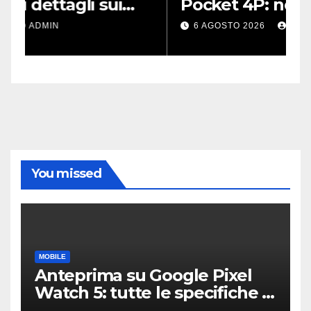
Pocket 4P: non pensavo
r
potesse piacermi così tanto
l
6 AGOSTO 2026
ADMIN
a
You missed
MOBILE
Anteprima su Google Pixel
Watch 5: tutte le specifiche e
i prezzi trapelati