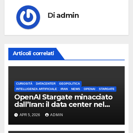
Di
admin
Articoli correlati
CURIOSITÀ
DATACENTER
GEOPOLITICA
INTELLIGENZA ARTIFICIALE
IRAN
NEWS
OPENAI
STARGATE
OpenAI Stargate minacciato
dall’Iran: il data center nel
mirino
APR 5, 2026
ADMIN