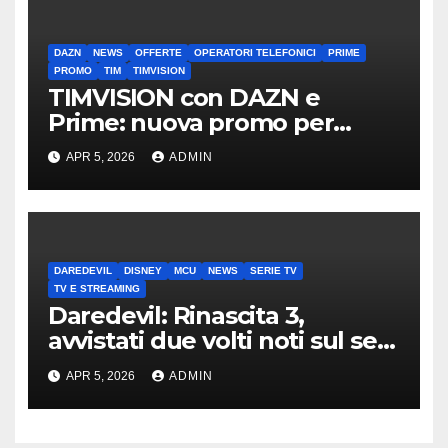
DAZN
NEWS
OFFERTE
OPERATORI TELEFONICI
PRIME
PROMO
TIM
TIMVISION
TIMVISION con DAZN e
Prime: nuova promo per
clienti TIM
APR 5, 2026
ADMIN
DAREDEVIL
DISNEY
MCU
NEWS
SERIE TV
TV E STREAMING
Daredevil: Rinascita 3,
avvistati due volti noti sul set
di New York
APR 5, 2026
ADMIN