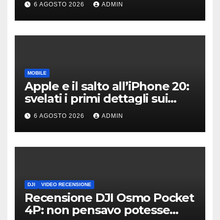
6 AGOSTO 2026
ADMIN
MOBILE
Apple e il salto all’iPhone 20:
svelati i primi dettagli sui
display dei futuri top di
6 AGOSTO 2026
ADMIN
gamma
DJI
VIDEO RECENSIONE
Recensione DJI Osmo Pocket
4P: non pensavo potesse