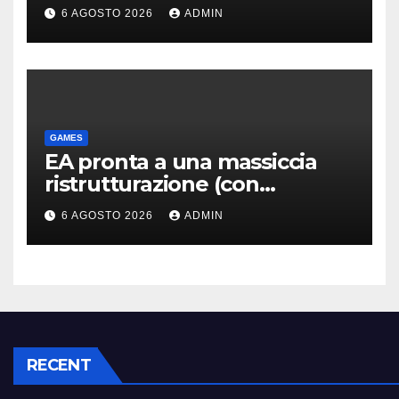
piacermi così tanto
6 AGOSTO 2026
ADMIN
GAMES
EA pronta a una massiccia
ristrutturazione (con
licenziamenti) dopo l’addio
6 AGOSTO 2026
ADMIN
alla Borsa?
RECENT