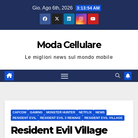
Salta
Gio. Ago 6th, 2026
3:13:54 AM
al
contenuto
Moda Cellulare
Le migliori news sul mondo mobile
CAPCOM
GAMING
MONSTER HUNTER
NETFLIX
NEWS
RESIDENT EVIL
RESIDENT EVIL 3 REMAKE
RESIDENT EVIL VILLAGE
Resident Evil Village