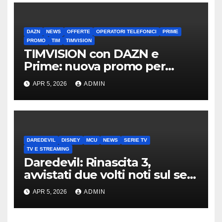
DAZN
NEWS
OFFERTE
OPERATORI TELEFONICI
PRIME
PROMO
TIM
TIMVISION
TIMVISION con DAZN e
Prime: nuova promo per
clienti TIM
APR 5, 2026
ADMIN
DAREDEVIL
DISNEY
MCU
NEWS
SERIE TV
TV E STREAMING
Daredevil: Rinascita 3,
avvistati due volti noti sul set
di New York
APR 5, 2026
ADMIN