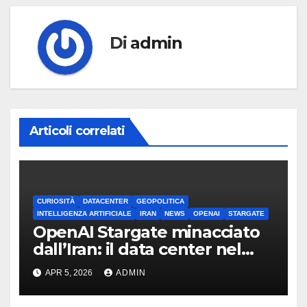
Di
admin
Articoli correlati
CURIOSITÀ
DATACENTER
GEOPOLITICA
INTELLIGENZA ARTIFICIALE
IRAN
NEWS
OPENAI
STARGATE
OpenAI Stargate minacciato
dall’Iran: il data center nel
mirino
APR 5, 2026
ADMIN