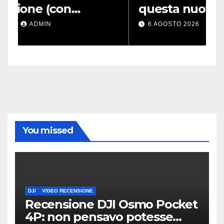
questa nuova costruzione li
g
rende molto più convenienti
r
6 AGOSTO 2026
ADMIN
You missed
DJI
VIDEO RECENSIONE
Recensione DJI Osmo Pocket
4P: non pensavo potesse