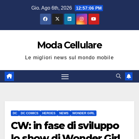
Salta
Gio. Ago 6th, 2026
12:57:07 PM
al
contenuto
Moda Cellulare
Le migliori news sul mondo mobile
DC
DC COMICS
HEROES
NEWS
WONDER GIRL
CW: in fase di sviluppo
lo show di Wonder Girl