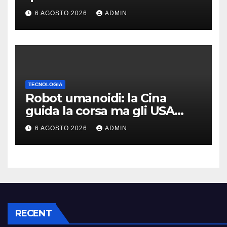
rende molto più convenienti
6 AGOSTO 2026
ADMIN
TECNOLOGIA
Robot umanoidi: la Cina
guida la corsa ma gli USA
restano davanti nella qualità
6 AGOSTO 2026
ADMIN
RECENT