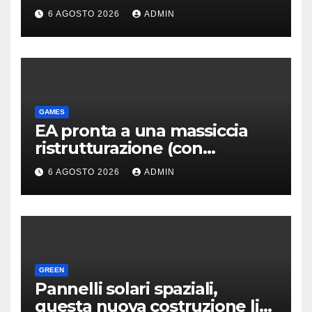
piacermi così tanto
6 AGOSTO 2026
ADMIN
GAMES
EA pronta a una massiccia
ristrutturazione (con
licenziamenti) dopo l’addio
6 AGOSTO 2026
ADMIN
alla Borsa?
GREEN
Pannelli solari spaziali,
questa nuova costruzione li