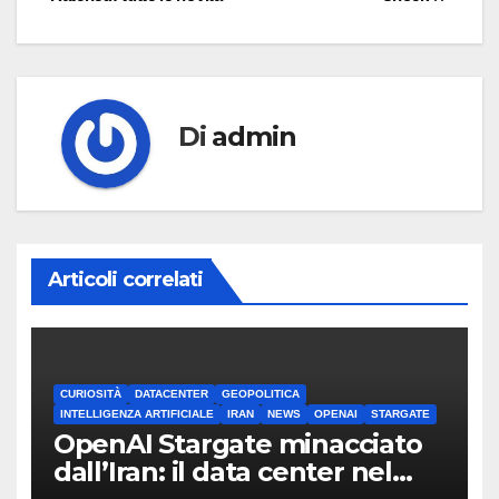
Di
admin
Articoli correlati
CURIOSITÀ
DATACENTER
GEOPOLITICA
INTELLIGENZA ARTIFICIALE
IRAN
NEWS
OPENAI
STARGATE
OpenAI Stargate minacciato
dall’Iran: il data center nel