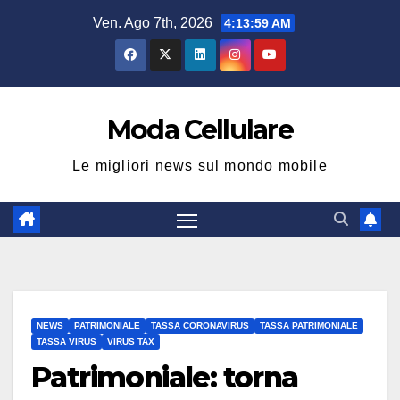
Salta
Ven. Ago 7th, 2026
4:14:00 AM
al
contenuto
Moda Cellulare
Le migliori news sul mondo mobile
NEWS
PATRIMONIALE
TASSA CORONAVIRUS
TASSA PATRIMONIALE
TASSA VIRUS
VIRUS TAX
Patrimoniale: torna