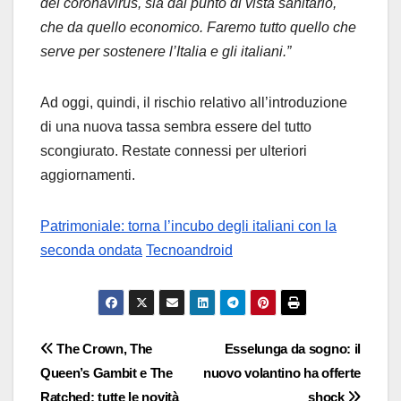
del coronavirus, sia dal punto di vista sanitario,
che da quello economico. Faremo tutto quello che
serve per sostenere l’Italia e gli italiani.”
Ad oggi, quindi, il rischio relativo all’introduzione
di una nuova tassa sembra essere del tutto
scongiurato. Restate connessi per ulteriori
aggiornamenti.
Patrimoniale: torna l’incubo degli italiani con la
seconda ondata
Tecnoandroid
Navigazione
The Crown, The
Esselunga da sogno: il
Queen’s Gambit e The
nuovo volantino ha offerte
articoli
Ratched: tutte le novità
shock