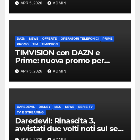
mirino
APR 5, 2026
ADMIN
DAZN
NEWS
OFFERTE
OPERATORI TELEFONICI
PRIME
PROMO
TIM
TIMVISION
TIMVISION con DAZN e
Prime: nuova promo per
clienti TIM
APR 5, 2026
ADMIN
DAREDEVIL
DISNEY
MCU
NEWS
SERIE TV
TV E STREAMING
Daredevil: Rinascita 3,
avvistati due volti noti sul set
di New York
APR 5, 2026
ADMIN