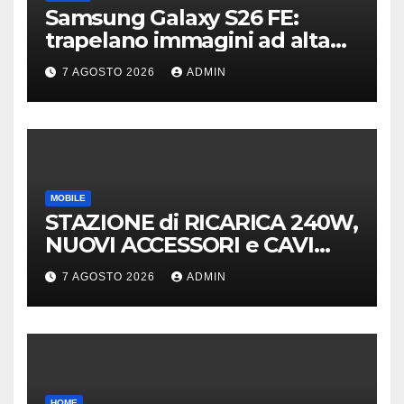
Samsung Galaxy S26 FE:
trapelano immagini ad alta
risoluzione e dettagli sul
7 AGOSTO 2026
ADMIN
design
MOBILE
STAZIONE di RICARICA 240W,
NUOVI ACCESSORI e CAVI
40Gb SBS
7 AGOSTO 2026
ADMIN
HOME