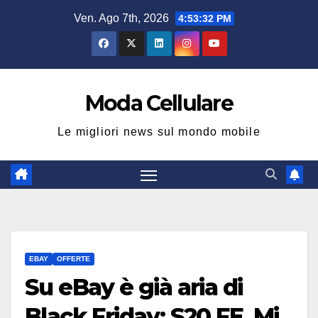
Salta
Ven. Ago 7th, 2026
4:53:33 PM
al
contenuto
Moda Cellulare
Le migliori news sul mondo mobile
EBAY
OFFERTE
Su eBay è già aria di
Black Friday: S20 FE, Mi