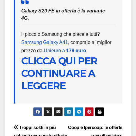
Galaxy S20 FE in offerta è la variante
4G.
Il piccolo Samsung che piace a tutti?
Samsung Galaxy A41
, compralo al miglior
prezzo da
Unieuro a
179 euro
.
CLICCA QUI PER
CONTINUARE A
LEGGERE
Navigazione
Troppi soldi in più
Coop e Ipercoop: le offerte
richiesti per queste offerte
sono illimitate e