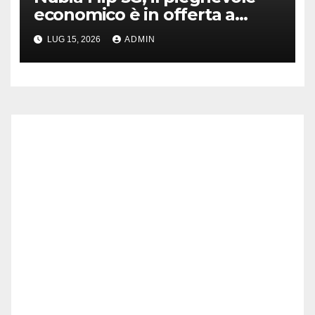
economico è in offerta a
meno di 270 su eBay
LUG 15, 2026
ADMIN