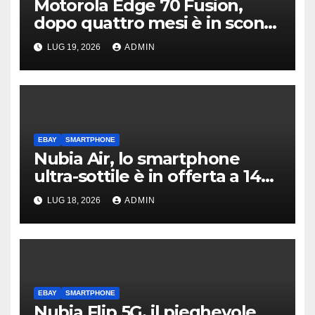
Motorola Edge 70 Fusion,
dopo quattro mesi è in sconto
del 43% su eBay
LUG 19, 2026
ADMIN
EBAY
SMARTPHONE
Nubia Air, lo smartphone
ultra-sottile è in offerta a 140
euro su eBay
LUG 18, 2026
ADMIN
EBAY
SMARTPHONE
Nubia Flip 5G, il pieghevole