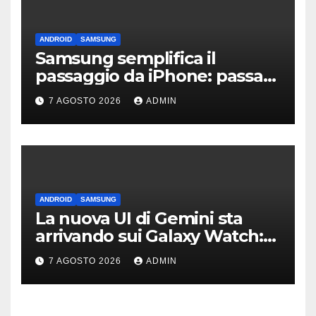
ANDROID
SAMSUNG
Samsung semplifica il
passaggio da iPhone: passa
WhatsApp e c’è l’assistenza
7 AGOSTO 2026
ADMIN
ANDROID
SAMSUNG
La nuova UI di Gemini sta
arrivando sui Galaxy Watch:
primi avvistamenti
7 AGOSTO 2026
ADMIN