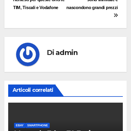
articoli
TIM, Tiscali e Vodafone
nascondono grandi prezzi
Di
admin
Articoli correlati
EBAY
SMARTPHONE