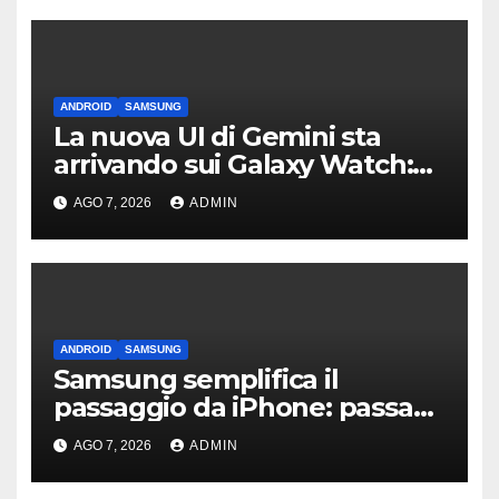
ANDROID
SAMSUNG
La nuova UI di Gemini sta
arrivando sui Galaxy Watch:
primi avvistamenti
AGO 7, 2026
ADMIN
ANDROID
SAMSUNG
Samsung semplifica il
passaggio da iPhone: passa
WhatsApp e c’è l’assistenza
AGO 7, 2026
ADMIN