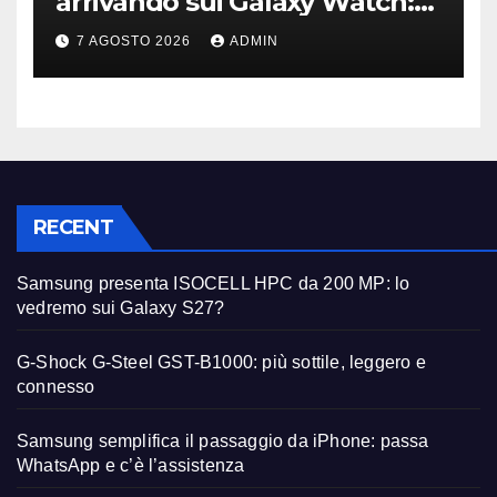
arrivando sui Galaxy Watch:
primi avvistamenti
7 AGOSTO 2026
ADMIN
RECENT
Samsung presenta ISOCELL HPC da 200 MP: lo
vedremo sui Galaxy S27?
G-Shock G-Steel GST-B1000: più sottile, leggero e
connesso
Samsung semplifica il passaggio da iPhone: passa
WhatsApp e c’è l’assistenza