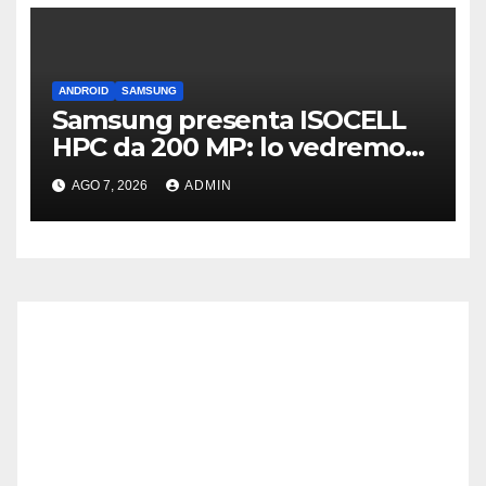
ANDROID
SAMSUNG
Samsung presenta ISOCELL
HPC da 200 MP: lo vedremo
sui Galaxy S27?
AGO 7, 2026
ADMIN