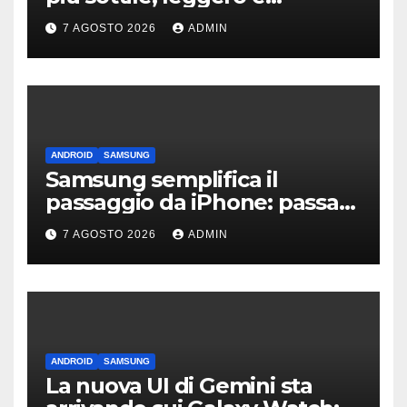
connesso
7 AGOSTO 2026
ADMIN
ANDROID
SAMSUNG
Samsung semplifica il
passaggio da iPhone: passa
WhatsApp e c’è l’assistenza
7 AGOSTO 2026
ADMIN
ANDROID
SAMSUNG
La nuova UI di Gemini sta