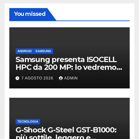
You missed
ANDROID
SAMSUNG
Samsung presenta ISOCELL
HPC da 200 MP: lo vedremo
sui Galaxy S27?
7 AGOSTO 2026
ADMIN
TECNOLOGIA
G-Shock G-Steel GST-B1000:
più sottile, leggero e