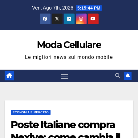
Salta
Ven. Ago 7th, 2026
5:15:45 PM
al
contenuto
Moda Cellulare
Le migliori news sul mondo mobile
ECONOMIA E MERCATO
Poste Italiane compra
Nexive: come cambia il