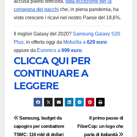
accusa palesi difficoltà,
fatta eccezione per la
consegna dei pacchi
che, in piena pandemia, ha
visto crescere i ricavi nel nostro Paese del 18,6%.
Il miglior Galaxy del 2020?
Samsung Galaxy S20
Plus
, in offerta oggi da
Mobzilla a
629 euro
oppure da
Euronics a
699 euro
.
CLICCA QUI PER
CONTINUARE A
LEGGERE
Navigazione
Samsung, budget da
Il primo passo di
capogiro per combattere
FiberCop: un logo che
articoli
TSMC: 116 mld di dollari
parla di italianità