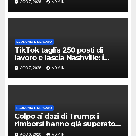
AGO 7, 2026
ADMIN
ECONOMIA E MERCATO
TikTok taglia 250 posti di
lavoro e lascia Nashville: i
motivi della scelta
AGO 7, 2026
ADMIN
ECONOMIA E MERCATO
Colpo ai dazi di Trump: i
rimborsi hanno già superato i
100 miliardi di dollari
AGO 6, 2026
ADMIN