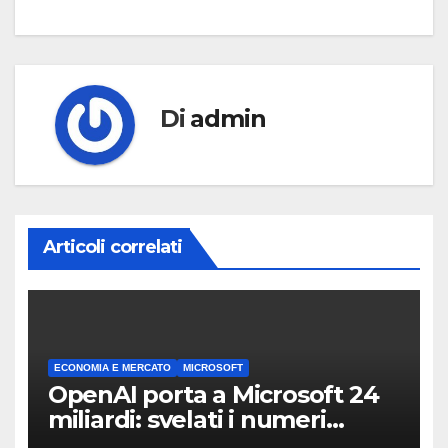
Di
admin
Articoli correlati
ECONOMIA E MERCATO
MICROSOFT
OpenAI porta a Microsoft 24
miliardi: svelati i numeri
dellaccordo