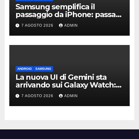
Samsung semplifica il
passaggio da iPhone: passa
WhatsApp e c’è l’assistenza
7 AGOSTO 2026
ADMIN
ANDROID
SAMSUNG
La nuova UI di Gemini sta
arrivando sui Galaxy Watch:
primi avvistamenti
7 AGOSTO 2026
ADMIN