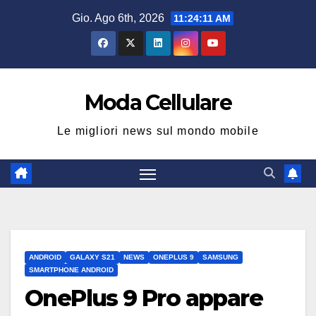
Salta
Gio. Ago 6th, 2026
11:24:12 AM
al
contenuto
Moda Cellulare
Le migliori news sul mondo mobile
ANDROID
GALAXY S21
NEWS
ONEPLUS 9
SAMSUNG
SMARTPHONE ANDROID
OnePlus 9 Pro appare