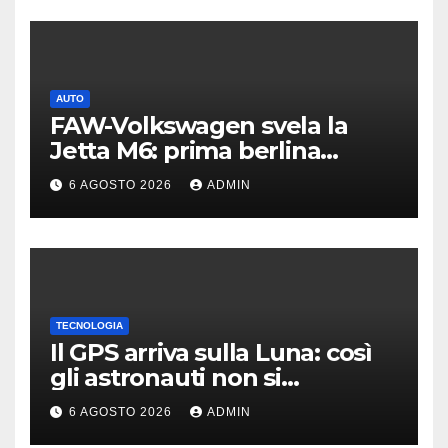
AUTO
FAW-Volkswagen svela la
Jetta M6: prima berlina
elettrica del marchio
6 AGOSTO 2026
ADMIN
TECNOLOGIA
Il GPS arriva sulla Luna: così
gli astronauti non si
perderanno più
6 AGOSTO 2026
ADMIN