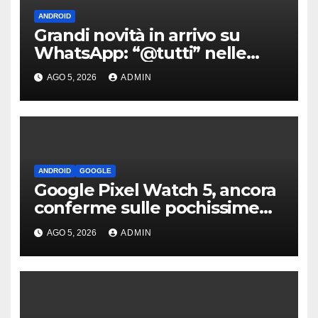
ANDROID
Grandi novità in arrivo su
WhatsApp: “@tutti” nelle
chat di gruppo e non solo
AGO 5, 2026
ADMIN
ANDROID
GOOGLE
Google Pixel Watch 5, ancora
conferme sulle pochissime
novità hardware
AGO 5, 2026
ADMIN