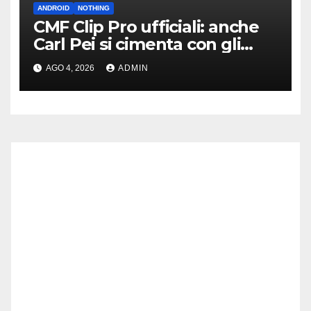
ANDROID
NOTHING
CMF Clip Pro ufficiali: anche
Carl Pei si cimenta con gli
auricolari “open” a clip
AGO 4, 2026
ADMIN