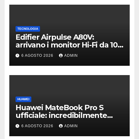
TECNOLOGIA
Edifier Airpulse A80V:
arrivano i monitor Hi-Fi da 100
W con USB Hi-Res
6 AGOSTO 2026
ADMIN
HUAWEI
Huawei MateBook Pro S
ufficiale: incredibilmente
leggero e supersottile
6 AGOSTO 2026
ADMIN