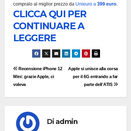
compralo al miglior prezzo da
Unieuro a
399 euro
.
CLICCA QUI PER
CONTINUARE A
LEGGERE
Navigazione
Recensione iPhone 12
Apple si unisce alla corsa
Mini: grazie Apple, ci
per il 6G entrando a far
articoli
voleva
parte dell’ATIS
Di
admin