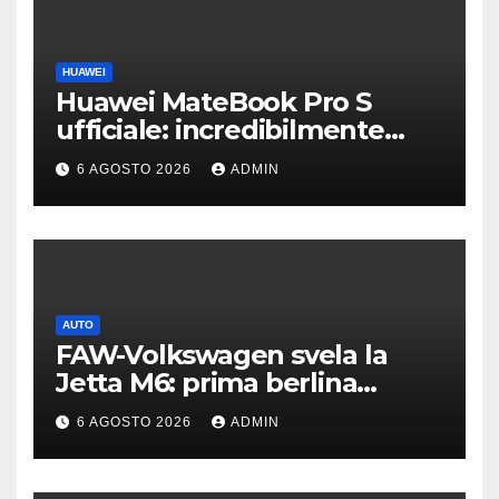
HUAWEI
Huawei MateBook Pro S
ufficiale: incredibilmente
leggero e supersottile
6 AGOSTO 2026
ADMIN
AUTO
FAW-Volkswagen svela la
Jetta M6: prima berlina
elettrica del marchio
6 AGOSTO 2026
ADMIN