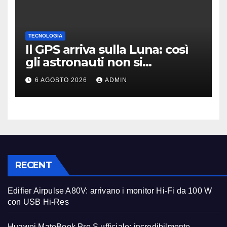
TECNOLOGIA
Il GPS arriva sulla Luna: così
gli astronauti non si
perderanno più
6 AGOSTO 2026
ADMIN
RECENT
Edifier Airpulse A80V: arrivano i monitor Hi-Fi da 100 W
con USB Hi-Res
Huawei MateBook Pro S ufficiale: incredibilmente