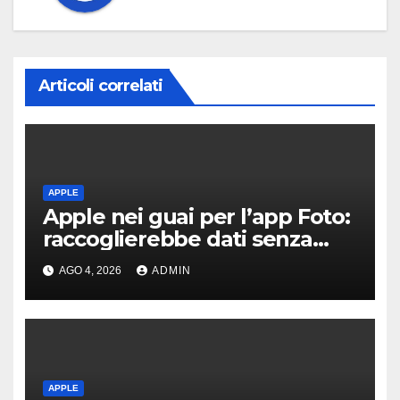
Articoli correlati
APPLE
Apple nei guai per l’app Foto:
raccoglierebbe dati senza
consenso
AGO 4, 2026
ADMIN
APPLE