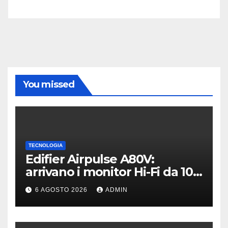
You missed
TECNOLOGIA
Edifier Airpulse A80V:
arrivano i monitor Hi-Fi da 100
W con USB Hi-Res
6 AGOSTO 2026
ADMIN