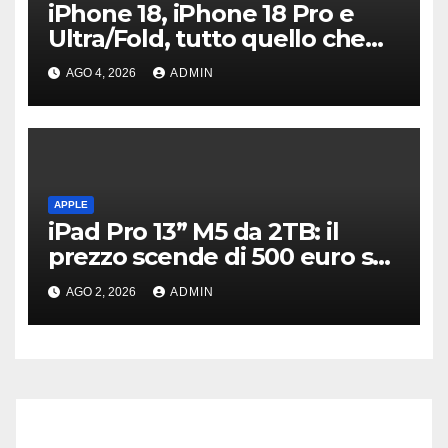
iPhone 18, iPhone 18 Pro e
Ultra/Fold, tutto quello che
sappiamo ad oggi
AGO 4, 2026
ADMIN
APPLE
iPad Pro 13” M5 da 2TB: il
prezzo scende di 500 euro su
Amazon
AGO 2, 2026
ADMIN