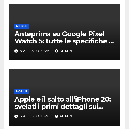
MOBILE
Anteprima su Google Pixel
Watch 5: tutte le specifiche e
i prezzi trapelati
6 AGOSTO 2026
ADMIN
MOBILE
Apple e il salto all’iPhone 20:
svelati i primi dettagli sui
display dei futuri top di
6 AGOSTO 2026
ADMIN
gamma