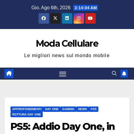
Salta
Gio. Ago 6th, 2026
3:14:04 AM
al
contenuto
Moda Cellulare
Le migliori news sul mondo mobile
APPROFONDIMENTI
DAY ONE
GAMING
NEWS
PS5
ROTTURA DAY ONE
PS5: Addio Day One, in