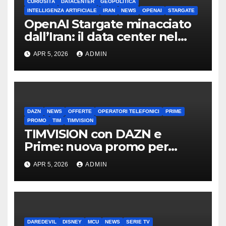
CURIOSITÀ
DATACENTER
GEOPOLITICA
INTELLIGENZA ARTIFICIALE
IRAN
NEWS
OPENAI
STARGATE
OpenAI Stargate minacciato
dall’Iran: il data center nel
mirino
APR 5, 2026
ADMIN
DAZN
NEWS
OFFERTE
OPERATORI TELEFONICI
PRIME
PROMO
TIM
TIMVISION
TIMVISION con DAZN e
Prime: nuova promo per
clienti TIM
APR 5, 2026
ADMIN
DAREDEVIL
DISNEY
MCU
NEWS
SERIE TV