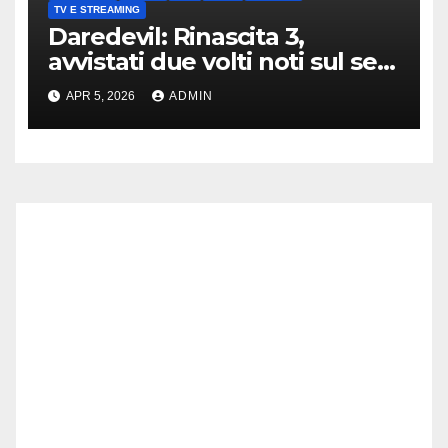
TV E STREAMING
Daredevil: Rinascita 3,
avvistati due volti noti sul set
di New York
APR 5, 2026
ADMIN