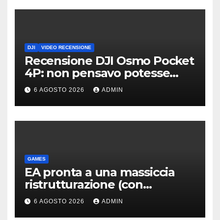
DJI
VIDEO RECENSIONE
Recensione DJI Osmo Pocket
4P: non pensavo potesse
piacermi così tanto
6 AGOSTO 2026
ADMIN
GAMES
EA pronta a una massiccia
ristrutturazione (con
licenziamenti) dopo l’addio
6 AGOSTO 2026
ADMIN
alla Borsa?