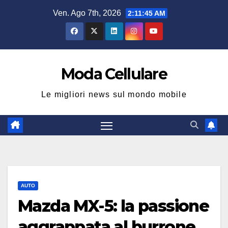
Salta
Ven. Ago 7th, 2026
2:11:46 AM
al
contenuto
Moda Cellulare
Le migliori news sul mondo mobile
AUTO
Mazda MX-5: la passione
aggrappata al burrone