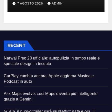
la polemica
7 AGOSTO 2026
ADMIN
RECENT
Narwal Freo 20 ufficiale: autopulizia in tempo reale e
speciale design in tessuto
CarPlay cambia ancora: Apple aggiorna Musica e
Podcast in auto
Ask Maps evolve: così Maps diventa più intelligente
grazie a Gemini
GTA 6, il nuovo trailer sarà su Netflix: data e ora. E