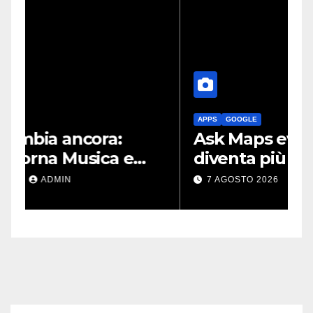
APPS
GOOGLE
G
Ask Maps evolve: così Maps
G
diventa più intelligente
N
grazie a Gemini
l
7 AGOSTO 2026
ADMIN