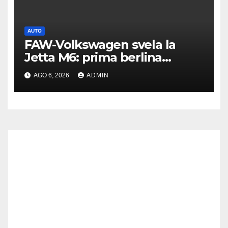
AUTO
FAW-Volkswagen svela la
Jetta M6: prima berlina
elettrica del marchio
AGO 6, 2026
ADMIN