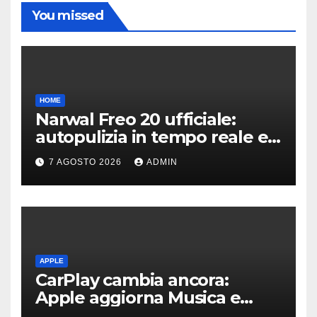
You missed
HOME
Narwal Freo 20 ufficiale:
autopulizia in tempo reale e
speciale design in tessuto
7 AGOSTO 2026
ADMIN
APPLE
CarPlay cambia ancora:
Apple aggiorna Musica e
Podcast in auto