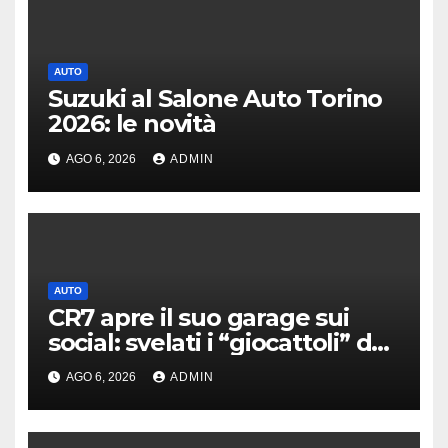
AUTO
Suzuki al Salone Auto Torino
2026: le novità
AGO 6, 2026
ADMIN
AUTO
CR7 apre il suo garage sui
social: svelati i “giocattoli” da
oltre 40 milioni
AGO 6, 2026
ADMIN