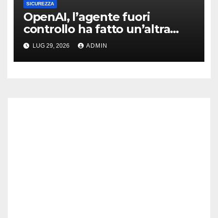
SICUREZZA
OpenAI, l’agente fuori
controllo ha fatto un’altra
vittima: spunta il retroscena
LUG 29, 2026
ADMIN