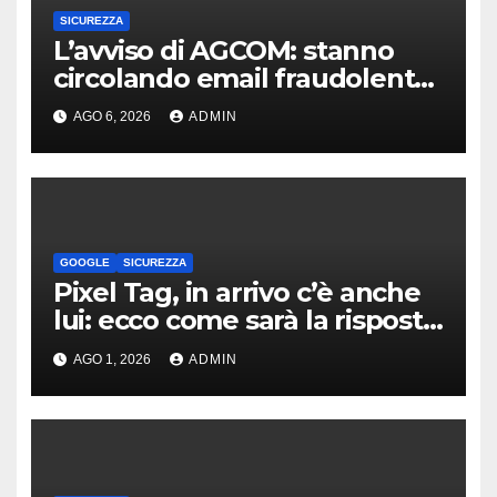
SICUREZZA
L’avviso di AGCOM: stanno
circolando email fraudolente
legate al dominio
AGO 6, 2026
ADMIN
agcom.it.com
GOOGLE
SICUREZZA
Pixel Tag, in arrivo c’è anche
lui: ecco come sarà la risposta
di Google agli AirTag
AGO 1, 2026
ADMIN