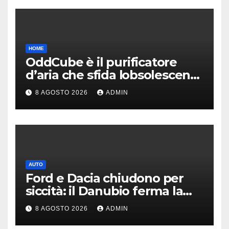
HOME
OddCube è il purificatore
d’aria che sfida lobsolescenza
programmata
8 AGOSTO 2026
ADMIN
AUTO
Ford e Dacia chiudono per
siccità: il Danubio ferma la
produzione auto
8 AGOSTO 2026
ADMIN