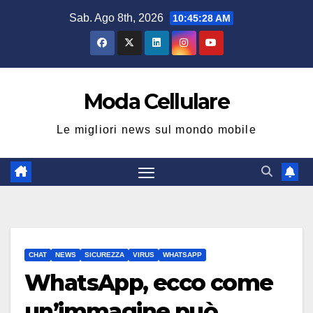
Salta
Sab. Ago 8th, 2026
10:45:29 AM
al
contenuto
Moda Cellulare
Le migliori news sul mondo mobile
CHAT
NEWS
SICUREZZA
VIRUS
WHATSAPP
WhatsApp, ecco come
un’immagine può