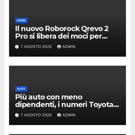
HOME
Il nuovo Roborock Qrevo 2
Pro si libera dei moci per
pulire i tappeti | PREZZO
7 AGOSTO 2026
ADMIN
AUTO
Più auto con meno
dipendenti, i numeri Toyota
che “scuotono” Volkswagen
7 AGOSTO 2026
ADMIN