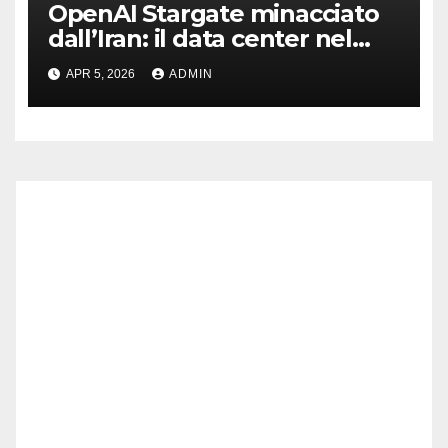
OpenAI Stargate minacciato
dall’Iran: il data center nel
mirino
APR 5, 2026
ADMIN