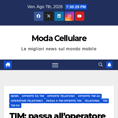
Salta
Ven. Ago 7th, 2026
7:30:30 PM
al
contenuto
Moda Cellulare
Le migliori news sul mondo mobile
NEWS
OFFERTE 5G TIM
OFFERTE TELEFONO
OFFERTE TIM 4G
OPERATORI TELEFONICI
PASSA A TIM OFFERTE TIM
TELEFONIA
TIM
TIM 5G
TIM: passa all’operatore