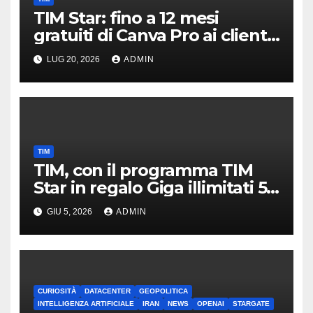
TIM Star: fino a 12 mesi
gratuiti di Canva Pro ai clienti
di linea fissa e mobile
LUG 20, 2026
ADMIN
TIM
TIM, con il programma TIM
Star in regalo Giga illimitati 5G
per 1 mese
GIU 5, 2026
ADMIN
CURIOSITÀ
DATACENTER
GEOPOLITICA
INTELLIGENZA ARTIFICIALE
IRAN
NEWS
OPENAI
STARGATE