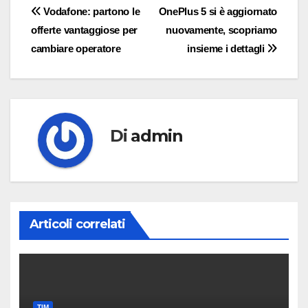
Navigazione
Vodafone: partono le
OnePlus 5 si è aggiornato
offerte vantaggiose per
nuovamente, scopriamo
articoli
cambiare operatore
insieme i dettagli
Di
admin
Articoli correlati
TIM