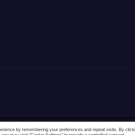
erience by remembering your preferences and repeat visits. By click
 you may visit "Cookie Settings" to provide a controlled consent.