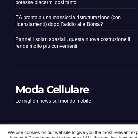
potesse piacermi così tanto
EA pronta a una massiccia ristrutturazione (con
licenziamenti) dopo l’addio alla Borsa?
Pannelli solari spaziali, questa nuova costruzione li
rende molto più convenienti
Moda Cellulare
Le migliori news sul mondo mobile
We use cookies on our website to give you the most relevant exp
Proudly powered by WordPress
|
Tema: Newsup di
Themeansar
.
“Accept All”, you consent to the use of ALL the cookies. However,