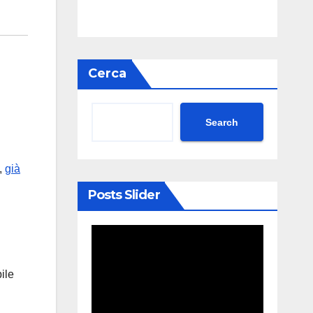
Cerca
Search
o,
già
Posts Slider
ile