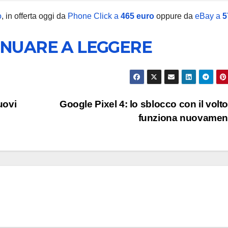
o
, in offerta oggi da
Phone Click a
465 euro
oppure da
eBay a
5
INUARE A LEGGERE
TECNOLOGIA
Edifier
Airpul
uovi
Google Pixel 4: lo sblocco con il volt
arrivan
funziona nuovame
6 AGOSTO 2
monito
da 100
USB Hi