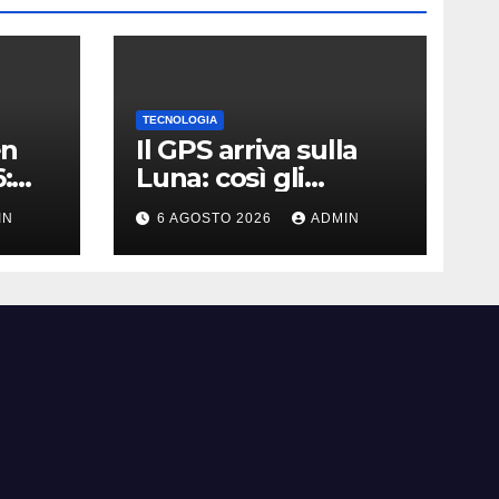
TECNOLOGIA
en
Il GPS arriva sulla
:
Luna: così gli
astronauti non si
IN
6 AGOSTO 2026
ADMIN
perderanno più