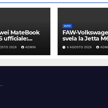
AUTO
wei MateBook
FAW-Volkswag
S ufficiale:
svela la Jetta M6
edibilmente
prima berlina
OSTO 2026
ADMIN
6 AGOSTO 2026
ADM
ero e
elettrica del
rsottile
marchio