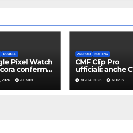
GOOGLE
ANDROID
NOTHING
le Pixel Watch
CMF Clip Pro
ncora conferme
ufficiali: anche C
e pochissime
Pei si cimenta c
, 2026
ADMIN
AGO 4, 2026
ADMIN
tà hardware
gli auricolari “o
a clip