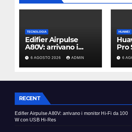
TECNOLOGIA
HUAWEI
Edifier Airpulse
Hua
A80V: arrivano i
Pro 
monitor Hi-Fi da 100
incr
6 AGOSTO 2026
ADMIN
6 AG
W con USB Hi-Res
legg
supe
RECENT
Edifier Airpulse A80V: arrivano i monitor Hi-Fi da 100
W con USB Hi-Res