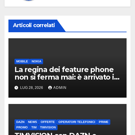
Articoli correlati
MOBILE
NOKIA
La regina dei feature phone
non si ferma mai: è arrivato il
nuovo Nokia 250 4G Smart
LUG 28, 2026
ADMIN
DAZN
NEWS
OFFERTE
OPERATORI TELEFONICI
PRIME
PROMO
TIM
TIMVISION