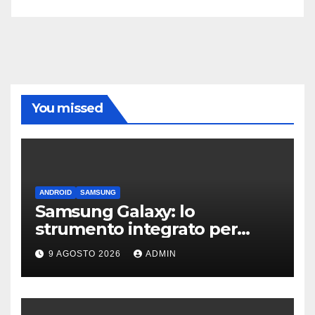
You missed
ANDROID
SAMSUNG
Samsung Galaxy: lo
strumento integrato per
liberare spazio sullo
9 AGOSTO 2026
ADMIN
smartphone