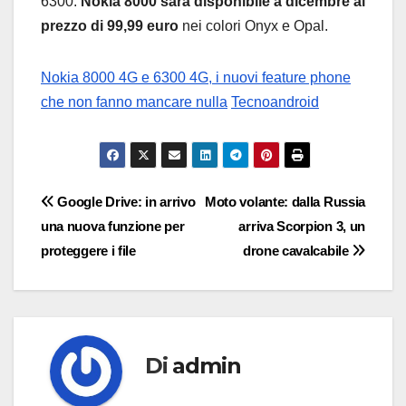
6300.
Nokia 8000 sarà disponibile a dicembre al
prezzo di 99,99 euro
nei colori Onyx e Opal.
Nokia 8000 4G e 6300 4G, i nuovi feature phone
che non fanno mancare nulla
Tecnoandroid
Navigazione
Google Drive: in arrivo
Moto volante: dalla Russia
una nuova funzione per
arriva Scorpion 3, un
articoli
proteggere i file
drone cavalcabile
Di
admin