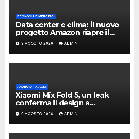
ECONOMIA E MERCATO
Data center e clima: il nuovo
progetto Amazon riapre il
dibattito sulle emissioni
9 AGOSTO 2026
ADMIN
ANDROID
XIAOMI
Xiaomi Mix Fold 5, un leak
conferma il design a
passaporto e HyperOS 4
9 AGOSTO 2026
ADMIN