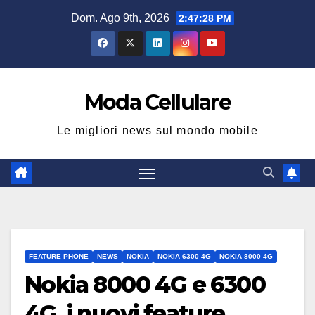
Salta
Dom. Ago 9th, 2026
2:47:28 PM
al
contenuto
Moda Cellulare
Le migliori news sul mondo mobile
FEATURE PHONE
NEWS
NOKIA
NOKIA 6300 4G
NOKIA 8000 4G
Nokia 8000 4G e 6300
4G, i nuovi feature