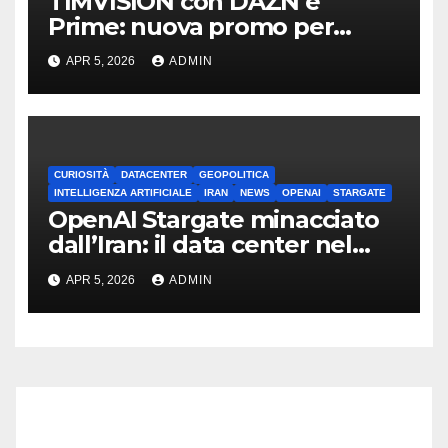
TIMVISION con DAZN e
Prime: nuova promo per
clienti TIM
APR 5, 2026
ADMIN
CURIOSITÀ
DATACENTER
GEOPOLITICA
INTELLIGENZA ARTIFICIALE
IRAN
NEWS
OPENAI
STARGATE
OpenAI Stargate minacciato
dall’Iran: il data center nel
mirino
APR 5, 2026
ADMIN