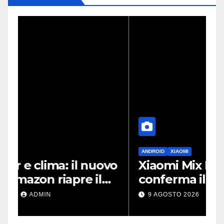
ANDROID
XIAOMI
vo
Xiaomi Mix Fold 5, un leak
conferma il design a
i
passaporto e HyperOS 4
p
9 AGOSTO 2026
ADMIN