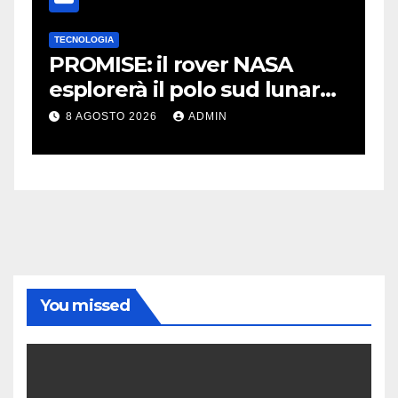
TECNOLOGIA
C
on
PROMISE: il rover NASA
D
esplorerà il polo sud lunare |
a
Cosa sappiamo
t
8 AGOSTO 2026
ADMIN
You missed