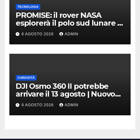
TECNOLOGIA
PROMISE: il rover NASA
esplorerà il polo sud lunare |
Cosa sappiamo
8 AGOSTO 2026
ADMIN
CURIOSITÀ
DJI Osmo 360 II potrebbe
arrivare il 13 agosto | Nuovo
teaser
8 AGOSTO 2026
ADMIN