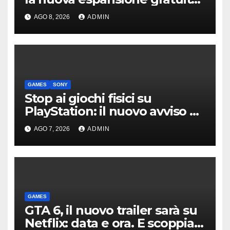
Dawn of The Machine
AGO 8, 2026
ADMIN
GAMES
SONY
Stop ai giochi fisici su
PlayStation: il nuovo avviso di
Sony è l’ennesima conferma
AGO 7, 2026
ADMIN
GAMES
GTA 6, il nuovo trailer sarà su
Netflix: data e ora. E scoppia