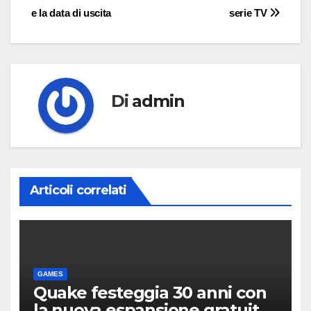
articoli
e la data di uscita
serie TV
Di
admin
Articoli correlati
GAMES
Quake festeggia 30 anni con
la nuova espansione gratuita