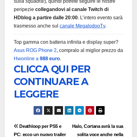
sulla squadra!
), quindi potrete seguire le nostre
peripezie
collegandovi al canale Twitch di
HDblog a partire dalle 20:00
. L’intero evento sarà
trasmesso anche sul
canale MegalodooTv
.
Top gamma con batteria infinita e display super?
Asus ROG Phone 2
, compralo al miglior prezzo da
Hwonline a
988 euro
.
CLICCA QUI PER
CONTINUARE A
LEGGERE
Navigazione
Deathloop per PS5 e
Halo, Cortana avrà la sua
PC: ecco un nuovo trailer
solita voce anche nella