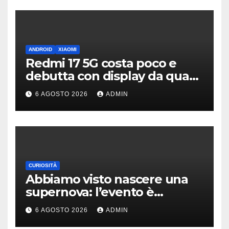
ANDROID
XIAOMI
Redmi 17 5G costa poco e
debutta con display da quasi
7 pollici e batteria enorme
6 AGOSTO 2026
ADMIN
CURIOSITÀ
Abbiamo visto nascere una
supernova: l’evento è
rarissimo
6 AGOSTO 2026
ADMIN