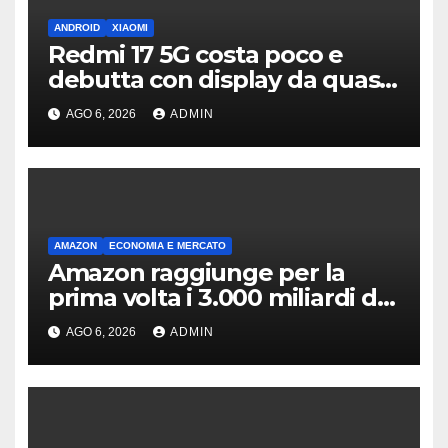
ANDROID
XIAOMI
Redmi 17 5G costa poco e
debutta con display da quasi
7 pollici e batteria enorme
AGO 6, 2026
ADMIN
AMAZON
ECONOMIA E MERCATO
Amazon raggiunge per la
prima volta i 3.000 miliardi di
capitalizzazione
AGO 6, 2026
ADMIN