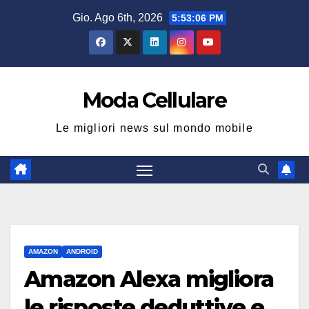
Salta
Gio. Ago 6th, 2026
5:53:07 PM
al
contenuto
Moda Cellulare
Le migliori news sul mondo mobile
AMAZON
ANDROID
Amazon Alexa migliora
le risposte deduttive e