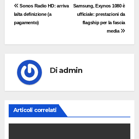
Navigazione
Sonos Radio HD: arriva
Samsung, Exynos 1080 è
lalta definizione (a
ufficiale: prestazioni da
articoli
pagamento)
flagship per la fascia
media
Di
admin
Articoli correlati