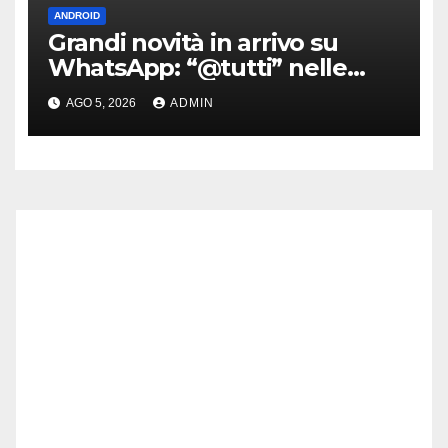
ANDROID
Grandi novità in arrivo su
WhatsApp: “@tutti” nelle
chat di gruppo e non solo
AGO 5, 2026
ADMIN