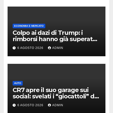
ECONOMIA E MERCATO
Colpo ai dazi di Trump: i
rimborsi hanno già superato i
100 miliardi di dollari
6 AGOSTO 2026
ADMIN
AUTO
CR7 apre il suo garage sui
social: svelati i “giocattoli” da
oltre 40 milioni
6 AGOSTO 2026
ADMIN