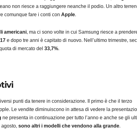
reano non riesce a raggiungere neanche il podio. Un altro terre
e comunque fare i conti con
Apple
.
li americani
, ma ci sono volte in cui Samsung riesce a prendere
ANDROID
SAMSU
17
e dopo tre anni è capitato di nuovo. Nell’ultimo trimestre, s
Samsu
 quota di mercato del
33,7%
.
presen
ISOCE
7 AGOSTO 2
da 200
tivi
vedrem
 diversi punti da tenere in considerazione. Il primo è che il terzo
Galaxy
 Apple. Le vendite diminuiscono in attesa di vedere la presentazi
g
ne presenta in continuazione per tutto l’anno e anche se gli ult
 agosto,
sono altri i modelli che vendono alla grande
.