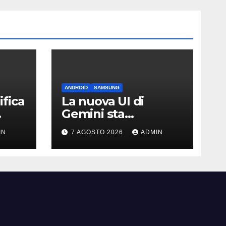
ANDROID
SAMSUNG
fica
La nuova UI di
Gemini sta
arrivando sui Galaxy
IN
7 AGOSTO 2026
ADMIN
Watch: primi
avvistamenti