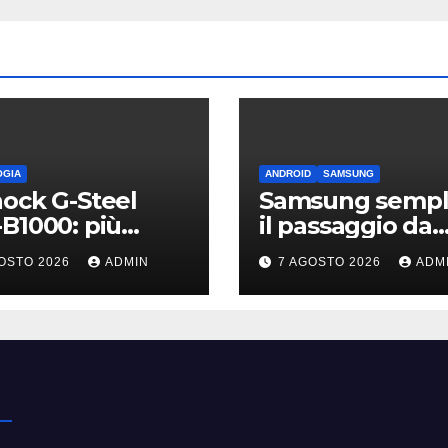
OGIA
ANDROID
SAMSUNG
ock G-Steel
Samsung sempli
B1000: più
il passaggio da
ile, leggero e
iPhone: passa
OSTO 2026
ADMIN
7 AGOSTO 2026
ADM
nesso
WhatsApp e c’è
l’assistenza