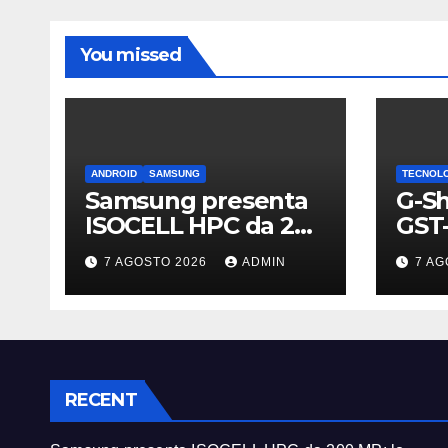
You missed
ANDROID
SAMSUNG
TECNOL
Samsung presenta
G-Sh
ISOCELL HPC da 200
GST-
MP: lo vedremo sui
sott
7 AGOSTO 2026
ADMIN
7 AG
Galaxy S27?
con
RECENT