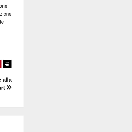
ione
azione
le
 alla
art