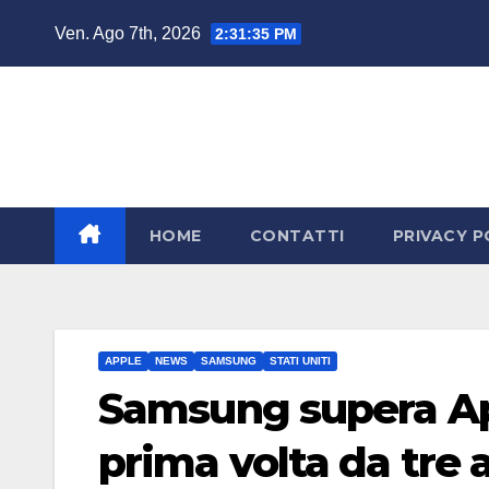
Salta
Ven. Ago 7th, 2026
2:31:36 PM
al
contenuto
HOME
CONTATTI
PRIVACY P
APPLE
NEWS
SAMSUNG
STATI UNITI
Samsung supera Appl
prima volta da tre 