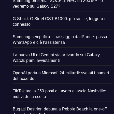
Samsung presenta ISOCELL HPC da 200 MP: lo
vedremo sui Galaxy S27?
G-Shock G-Steel GST-B1000: più sottile, leggero e
connesso
Samsung semplifica il passaggio da iPhone: passa
WhatsApp e c’è l’assistenza
La nuova UI di Gemini sta arrivando sui Galaxy
Watch: primi avvistamenti
OpenAI porta a Microsoft 24 miliardi: svelati i numeri
dellaccordo
TikTok taglia 250 posti di lavoro e lascia Nashville: i
motivi della scelta
Bugatti Destrier: debutta a Pebble Beach la one-off