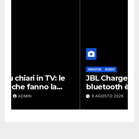
AMAZON
AUDIO
G
JBL Charge 5: lo speaker
P
bluetooth è a metà prezzo
l
su Amazon
a
9 AGOSTO 2026
ADMIN