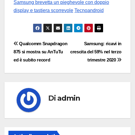
Samsung brevetta un pieghevole con doppio
display e tastiera scorrevole
Tecnoandroid
Navigazione
Qualcomm Snapdragon
Samsung: ricavi in
875 si mostra su AnTuTu
crescita del 59% nel terzo
articoli
ed è subito record
trimestre 2020
Di
admin