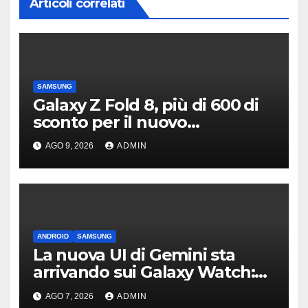
Articoli correlati
SAMSUNG
Galaxy Z Fold 8, più di 600 di
sconto per il nuovo
pieghevole di Samsung
AGO 9, 2026
ADMIN
ANDROID
SAMSUNG
La nuova UI di Gemini sta
arrivando sui Galaxy Watch:
primi avvistamenti
AGO 7, 2026
ADMIN