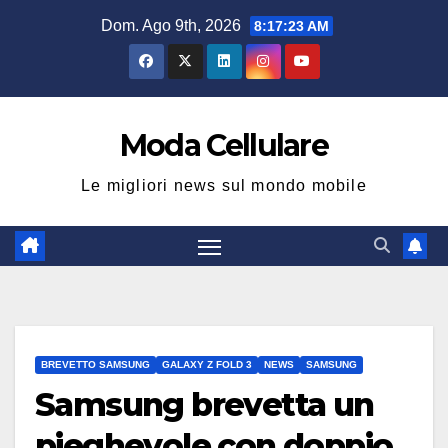
Salta
Dom. Ago 9th, 2026
8:17:24 AM
al
contenuto
Moda Cellulare
Le migliori news sul mondo mobile
BREVETTO SAMSUNG
GALAXY Z FOLD 3
NEWS
SAMSUNG
Samsung brevetta un
pieghevole con doppio