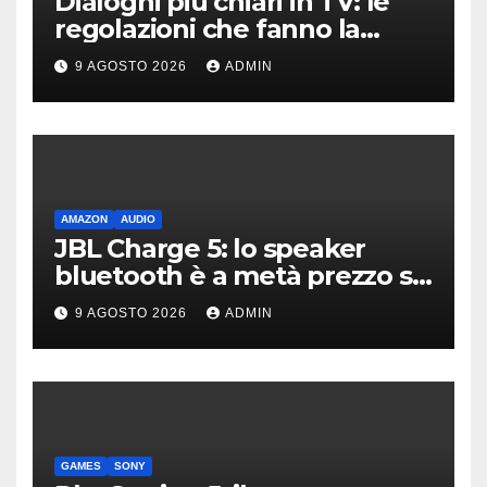
Dialoghi più chiari in TV: le
regolazioni che fanno la
differenza
9 AGOSTO 2026
ADMIN
AMAZON
AUDIO
JBL Charge 5: lo speaker
bluetooth è a metà prezzo su
Amazon
9 AGOSTO 2026
ADMIN
GAMES
SONY