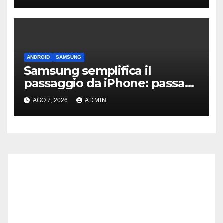
ANDROID
SAMSUNG
Samsung semplifica il
passaggio da iPhone: passa
WhatsApp e c’è l’assistenza
AGO 7, 2026
ADMIN