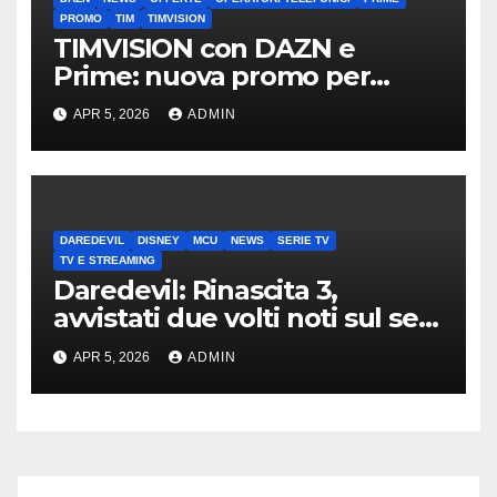
PROMO
TIM
TIMVISION
TIMVISION con DAZN e
Prime: nuova promo per
clienti TIM
APR 5, 2026
ADMIN
DAREDEVIL
DISNEY
MCU
NEWS
SERIE TV
TV E STREAMING
Daredevil: Rinascita 3,
avvistati due volti noti sul set
di New York
APR 5, 2026
ADMIN