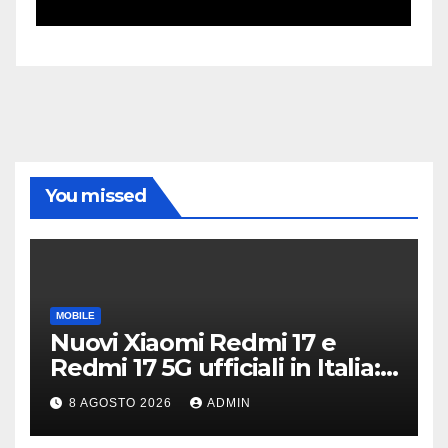
You missed
MOBILE
Nuovi Xiaomi Redmi 17 e
Redmi 17 5G ufficiali in Italia:
specifiche tecniche,
8 AGOSTO 2026
ADMIN
differenze e prezzi