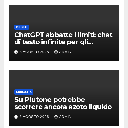
MOBILE
ChatGPT abbatte i limiti: chat
di testo infinite per gli
account gratis e intelligenza
8 AGOSTO 2026
ADMIN
potenziata
CURIOSITÀ
Su Plutone potrebbe
scorrere ancora azoto liquido
8 AGOSTO 2026
ADMIN