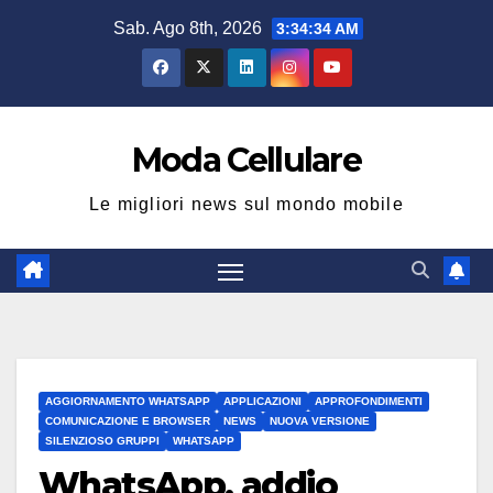
Salta
Sab. Ago 8th, 2026
3:34:34 AM
al
contenuto
Moda Cellulare
Le migliori news sul mondo mobile
AGGIORNAMENTO WHATSAPP
APPLICAZIONI
APPROFONDIMENTI
COMUNICAZIONE E BROWSER
NEWS
NUOVA VERSIONE
SILENZIOSO GRUPPI
WHATSAPP
WhatsApp, addio