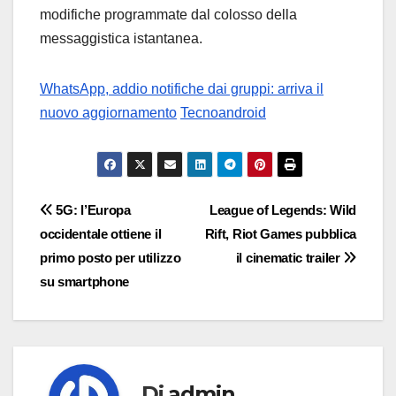
modifiche programmate dal colosso della
messaggistica istantanea.
WhatsApp, addio notifiche dai gruppi: arriva il
nuovo aggiornamento
Tecnoandroid
Navigazione
5G: l’Europa
League of Legends: Wild
occidentale ottiene il
Rift, Riot Games pubblica
articoli
primo posto per utilizzo
il cinematic trailer
su smartphone
Di
admin