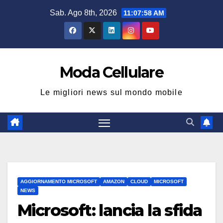
Salta
Sab. Ago 8th, 2026
11:07:58 AM
al
contenuto
Moda Cellulare
Le migliori news sul mondo mobile
AGGIORNAMENTO MICROSOFT
AMAZON
CLOUD
MICROSOFT
NEWS
Microsoft: lancia la sfida