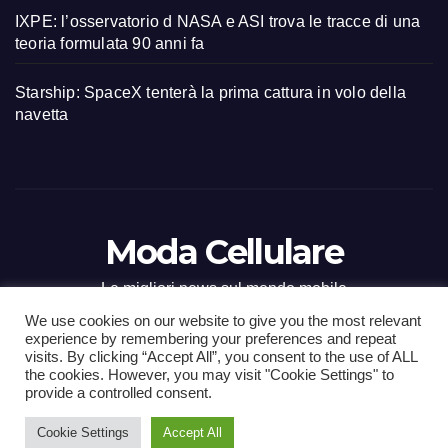
IXPE: l’osservatorio d NASA e ASI trova le tracce di una
teoria formulata 90 anni fa
Starship: SpaceX tenterà la prima cattura in volo della
navetta
Moda Cellulare
Le migliori news sul mondo mobile
We use cookies on our website to give you the most relevant
experience by remembering your preferences and repeat
visits. By clicking “Accept All”, you consent to the use of ALL
the cookies. However, you may visit "Cookie Settings" to
Proudly powered by WordPress
|
Tema: Newsup di
Themeansar
.
provide a controlled consent.
Cookie Settings
Accept All
Home
Contact
CONTATTI
Privacy Policy