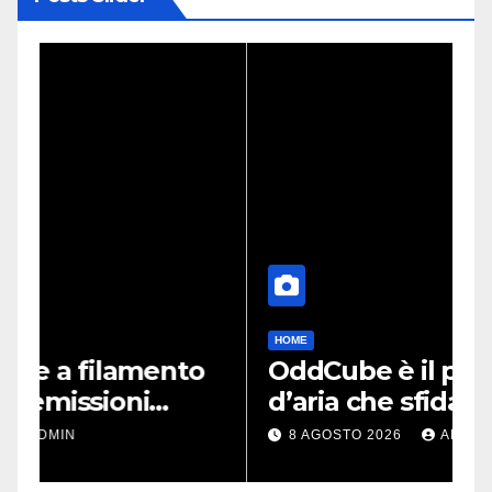
HOME
A
OddCube è il purificatore
F
d’aria che sfida
s
lobsolescenza programmata
p
8 AGOSTO 2026
ADMIN