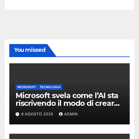
You missed
MICROSOFT
TECNOLOGIA
Microsoft svela come l’AI sta
riscrivendo il modo di creare
software
8 AGOSTO 2026
ADMIN