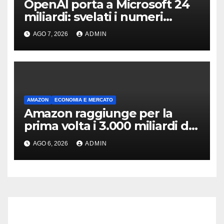
OpenAI porta a Microsoft 24
miliardi: svelati i numeri
dellaccordo
AGO 7, 2026
ADMIN
AMAZON
ECONOMIA E MERCATO
Amazon raggiunge per la
prima volta i 3.000 miliardi di
capitalizzazione
AGO 6, 2026
ADMIN