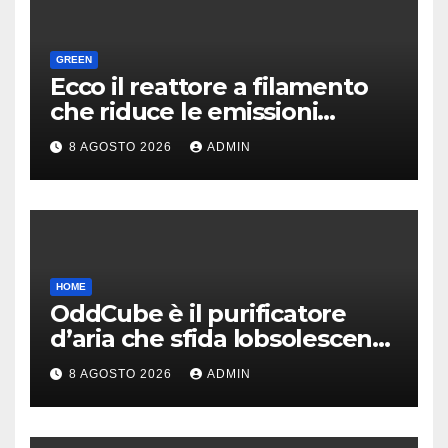
GREEN
Ecco il reattore a filamento
che riduce le emissioni
dell’industria chimica
8 AGOSTO 2026
ADMIN
HOME
OddCube è il purificatore
d’aria che sfida lobsolescenza
programmata
8 AGOSTO 2026
ADMIN