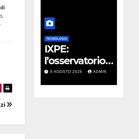
di
o,
e
TECNOLOGIA
TECNOLO
tone
IXPE:
Star
bbe
l’osservatorio
Spa
re
d NASA e ASI
tent
026
ADMIN
8 AGOSTO 2026
ADMIN
8 AG
 azoto
trova le tracce
pri
di una teoria
in v
zzi
formulata 90
nav
anni fa