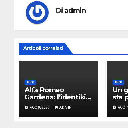
Di
admin
Articoli correlati
AUTO
AUTO
Alfa Romeo
Un g
Gardena: l’identikit
sta 
del maxi SUV
nuov
AGO 8, 2026
ADMIN
AGO 7
immaginato per
Paje
Usa e Cina