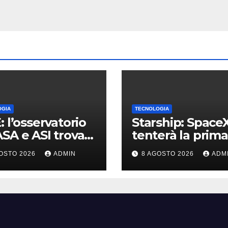
OGIA
TECNOLOGIA
: l’osservatorio
Starship: Space
SA e ASI trova
tenterà la prima
racce di una
cattura in volo d
OSTO 2026
ADMIN
8 AGOSTO 2026
ADM
ia formulata 90
navetta
 fa