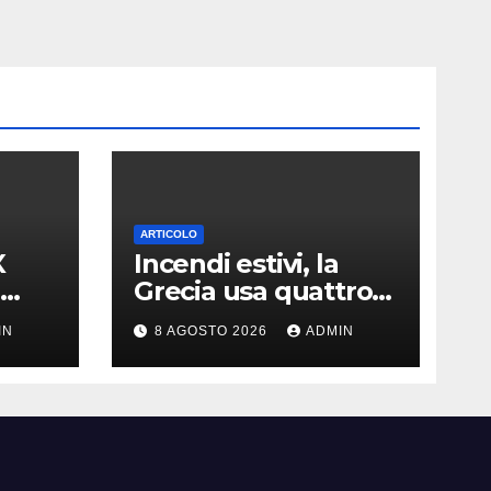
ARTICOLO
X
Incendi estivi, la
Grecia usa quattro
ella
satelliti per scovare i
IN
8 AGOSTO 2026
ADMIN
focolai