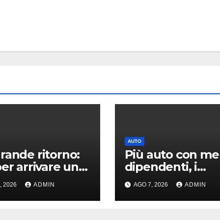
AUTO
rande ritorno:
Più auto con m
per arrivare una
dipendenti, i
a Mitsubishi
numeri Toyota 
, 2026
ADMIN
AGO 7, 2026
ADMIN
ro
“scuotono”
Volkswagen