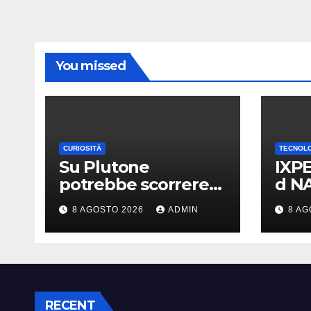
You missed
CURIOSITÀ
TECNOL
Su Plutone
IXPE
potrebbe scorrere
d NA
ancora azoto liquido
le t
8 AGOSTO 2026
ADMIN
8 AG
teor
anni
RECENT