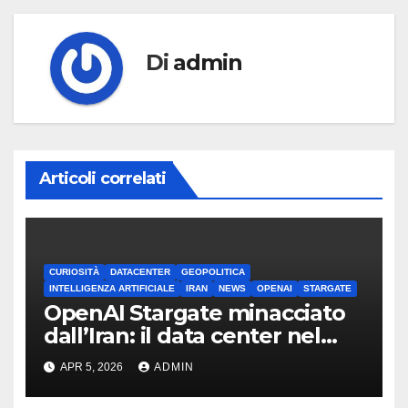
Di
admin
Articoli correlati
CURIOSITÀ
DATACENTER
GEOPOLITICA
INTELLIGENZA ARTIFICIALE
IRAN
NEWS
OPENAI
STARGATE
OpenAI Stargate minacciato
dall’Iran: il data center nel
mirino
APR 5, 2026
ADMIN