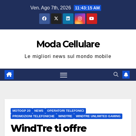
Salta
Ven. Ago 7th, 2026
11:43:15 AM
al
contenuto
Moda Cellulare
Le migliori news sul mondo mobile
MOTOGP 20
NEWS
OPERATORI TELEFONICI
PROMOZIONI TELEFONICHE
WINDTRE
WINDTRE UNLIMITED GAMING
WindTre ti offre