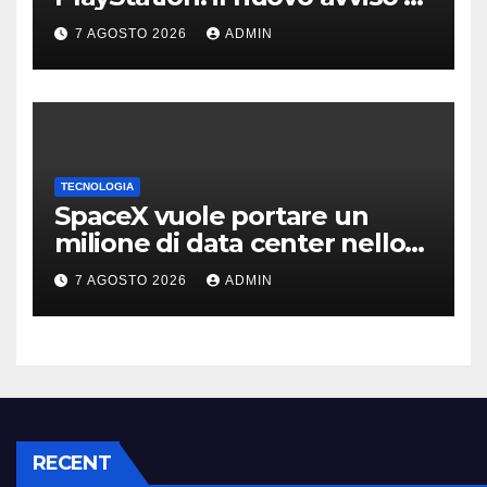
Sony è l’ennesima conferma
7 AGOSTO 2026
ADMIN
TECNOLOGIA
SpaceX vuole portare un
milione di data center nello
spazio: Nvidia sarà il cervello
7 AGOSTO 2026
ADMIN
RECENT