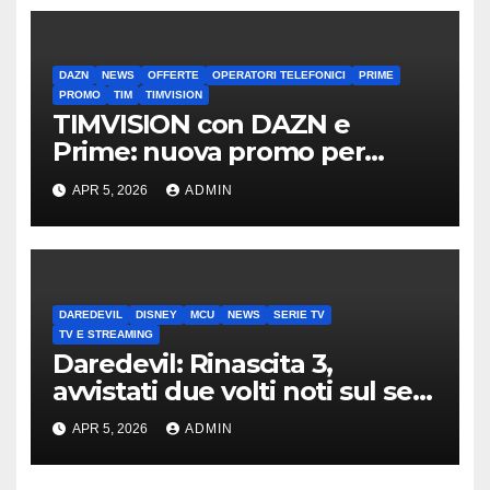
DAZN
NEWS
OFFERTE
OPERATORI TELEFONICI
PRIME
PROMO
TIM
TIMVISION
TIMVISION con DAZN e
Prime: nuova promo per
clienti TIM
APR 5, 2026
ADMIN
DAREDEVIL
DISNEY
MCU
NEWS
SERIE TV
TV E STREAMING
Daredevil: Rinascita 3,
avvistati due volti noti sul set
di New York
APR 5, 2026
ADMIN