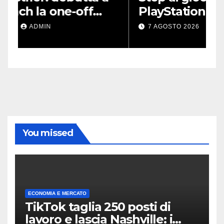
PlayStation: il nuovo avviso
m
di Sony è l’ennesima
s
7 AGOSTO 2026
ADMIN
conferma
You missed
ECONOMIA E MERCATO
TikTok taglia 250 posti di
lavoro e lascia Nashville: i