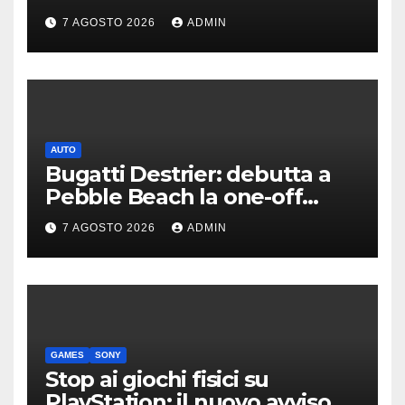
motivi della scelta
7 AGOSTO 2026
ADMIN
AUTO
Bugatti Destrier: debutta a
Pebble Beach la one-off
derivata dalla Bolide
7 AGOSTO 2026
ADMIN
GAMES
SONY
Stop ai giochi fisici su
PlayStation: il nuovo avviso di