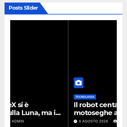
Posts Slider
TECNOLOGIA
Il robot centauro con
motoseghe al posto delle
i
mani è pronto per le
6 AGOSTO 2026
ADMIN