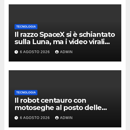
TECNOLOGIA
Il razzo SpaceX si è schiantato
sulla Luna, ma i video virali
erano quasi tutti falsi
6 AGOSTO 2026
ADMIN
TECNOLOGIA
Il robot centauro con
motoseghe al posto delle
mani è pronto per le missioni
6 AGOSTO 2026
ADMIN
impossibili