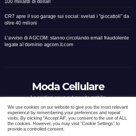
100 miliardi di dollari
CR7 apre il suo garage sui social: svelati i “giocattoli” da
oltre 40 milioni
L’avviso di AGCOM: stanno circolando email fraudolente
legate al dominio agcom.it.com
Moda Cellulare
Le migliori news sul mondo mobile
We use cookies on our website to give you the most relevant
experience by remembering your preferences and repeat
visits. By clicking “Accept All”, you consent to the use of ALL
the cookies. However, you may visit "Cookie Settings" to
Proudly powered by WordPress
|
Tema: Newsup di
Themeansar
.
provide a controlled consent.