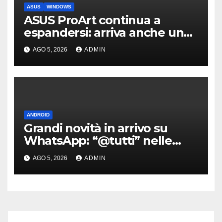
ASUS
WINDOWS
ASUS ProArt continua a
espandersi: arriva anche un
box SSD di fascia alta
AGO 5, 2026
ADMIN
ANDROID
Grandi novità in arrivo su
WhatsApp: “@tutti” nelle
chat di gruppo e non solo
AGO 5, 2026
ADMIN