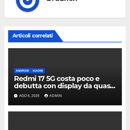
Articoli correlati
ANDROID
XIAOMI
Redmi 17 5G costa poco e
debutta con display da quasi
7 pollici e batteria enorme
AGO 6, 2026
ADMIN