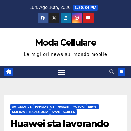
Salta
Lun. Ago 10th, 2026
1:30:35 PM
al
contenuto
Moda Cellulare
Le migliori news sul mondo mobile
AUTOMOTIVE
HARMONYOS
HUAWEI
MOTORI
NEWS
SCIENZA E TECNOLOGIA
SMART SCREEN
Huawei sta lavorando