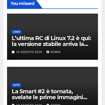
You missed
LINUX
L’ultima RC di Linux 7.2 è qui:
la versione stabile arriva la
prossima settimana
10 AGOSTO 2026
ADMIN
AUTO
La Smart #2 è tornata,
svelate le prime immagini
dell’erede della Fortwo