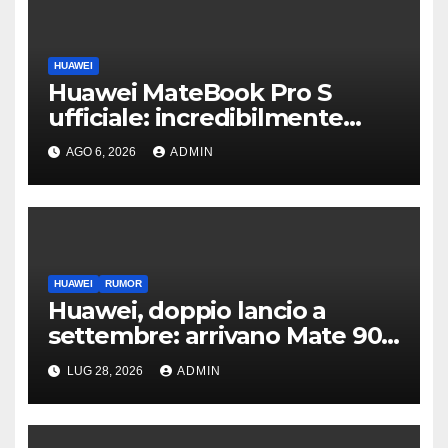
HUAWEI
Huawei MateBook Pro S
ufficiale: incredibilmente
leggero e supersottile
AGO 6, 2026
ADMIN
HUAWEI
RUMOR
Huawei, doppio lancio a
settembre: arrivano Mate 90
e il nuovo tri-fold
LUG 28, 2026
ADMIN