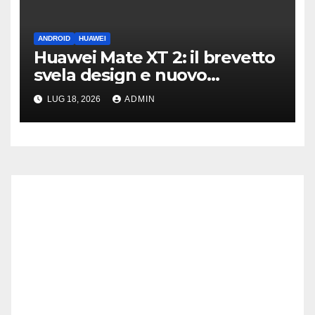
ANDROID
HUAWEI
Huawei Mate XT 2: il brevetto
svela design e nuovo
meccanismo di piegatura
LUG 18, 2026
ADMIN