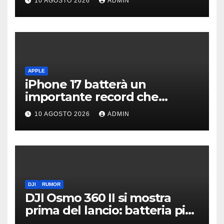
10 AGOSTO 2026
ADMIN
APPLE
iPhone 17 batterà un
importante record che
manca dai tempi del buon
10 AGOSTO 2026
ADMIN
vecchio iPhone 4
DJI
RUMOR
DJI Osmo 360 II si mostra
prima del lancio: batteria più
grande e video 8K