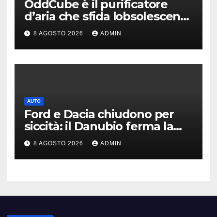
OddCube è il purificatore
d’aria che sfida lobsolescenza
programmata
8 AGOSTO 2026
ADMIN
AUTO
Ford e Dacia chiudono per
siccità: il Danubio ferma la
produzione auto
8 AGOSTO 2026
ADMIN