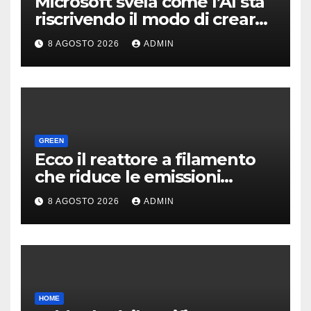
Microsoft svela come l’AI sta
riscrivendo il modo di creare
software
8 AGOSTO 2026
ADMIN
GREEN
Ecco il reattore a filamento
che riduce le emissioni
dell’industria chimica
8 AGOSTO 2026
ADMIN
HOME