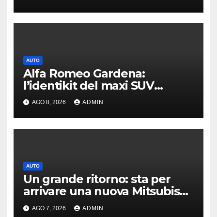
AUTO
Alfa Romeo Gardena:
l’identikit del maxi SUV
immaginato per Usa e Cina
AGO 8, 2026
ADMIN
AUTO
Un grande ritorno: sta per
arrivare una nuova Mitsubishi
Pajero
AGO 7, 2026
ADMIN