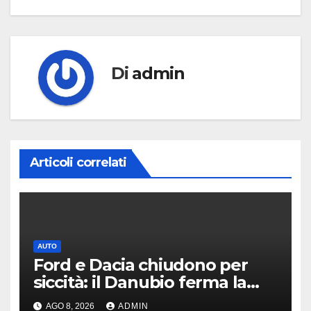
Di
admin
Articoli correlati
AUTO
Ford e Dacia chiudono per
siccità: il Danubio ferma la
produzione auto
AGO 8, 2026
ADMIN