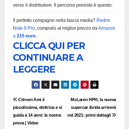
verso il distributore. Il percorso previsto è questo:
Il perfetto compagno nella fascia media?
Redmi
Note 9 Pro
, compralo al miglior prezzo da
Amazon
a
215 euro
.
CLICCA QUI PER
CONTINUARE A
LEGGERE
Navigazione
Citroen Ami è
McLaren HPH, la nuova
piccolissima, elettrica e si
supercar ibrida arriverà
articoli
guida a 14 anni: la nostra
nel 2021: primi dettagli
prova | Video