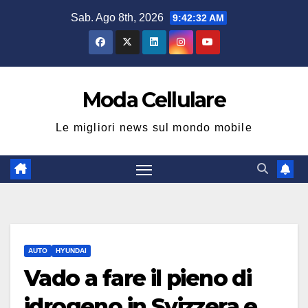
Salta
Sab. Ago 8th, 2026
9:42:33 AM
al
contenuto
Moda Cellulare
Le migliori news sul mondo mobile
AUTO
HYUNDAI
Vado a fare il pieno di
idrogeno in Svizzera e