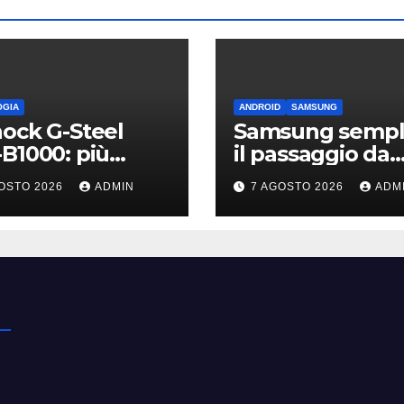
OGIA
ANDROID
SAMSUNG
ock G-Steel
Samsung sempli
B1000: più
il passaggio da
ile, leggero e
iPhone: passa
OSTO 2026
ADMIN
7 AGOSTO 2026
ADM
nesso
WhatsApp e c’è
l’assistenza