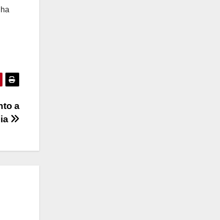
 ha
nto a
hia