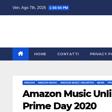
Salta
Ven. Ago 7th, 2026
1:00:55 PM
al
contenuto
HOME
CONTATTI
PRIVACY P
AMAZON
AMAZON MUSIC
AMAZON MUSIC UNLIMITED
NEWS
PR
Amazon Music Unlimi
Prime Day 2020