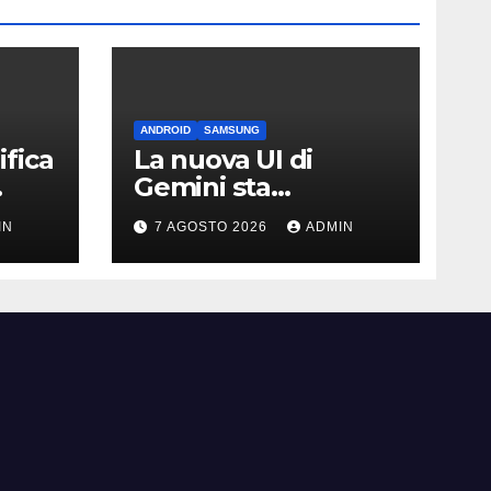
ANDROID
SAMSUNG
fica
La nuova UI di
Gemini sta
arrivando sui Galaxy
IN
7 AGOSTO 2026
ADMIN
Watch: primi
avvistamenti