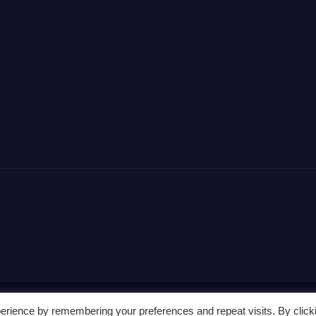
erience by remembering your preferences and repeat visits. By click