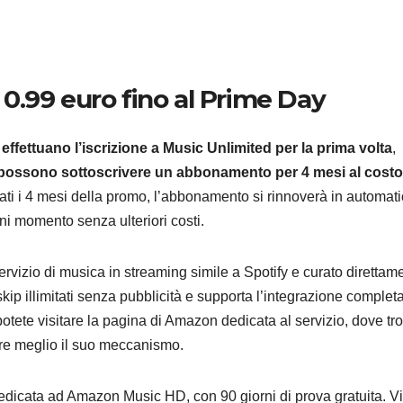
0.99 euro fino al Prime Day
ANDROID
SAMSU
Samsu
 effettuano l’iscrizione a Music Unlimited per la prima volta
,
presen
possono sottoscrivere un abbonamento per 4 mesi al costo
nati i 4 mesi della promo, l’abbonamento si rinnoverà in automati
ISOCE
7 AGOSTO 2
gni momento senza ulteriori costi.
da 200
vedrem
rvizio di musica in streaming simile a Spotify e curato direttam
 skip illimitati senza pubblicità e supporta l’integrazione complet
Galaxy
potete visitare la pagina di Amazon dedicata al servizio, dove tr
pire meglio il suo meccanismo.
dedicata ad Amazon Music HD, con 90 giorni di prova gratuita. Vi