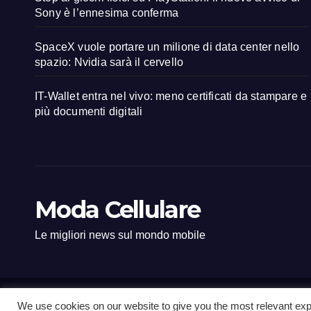
Sony è l’ennesima conferma
SpaceX vuole portare un milione di data center nello
spazio: Nvidia sarà il cervello
IT-Wallet entra nel vivo: meno certificati da stampare e
più documenti digitali
Moda Cellulare
Le migliori news sul mondo mobile
We use cookies on our website to give you the most relevant exp
Proudly powered by WordPress
|
Tema: Newsup di
Themeansar
.