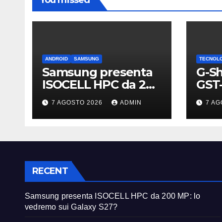
ANDROID
SAMSUNG
TECNOL
Samsung presenta
G-Sh
ISOCELL HPC da 200
GST-
MP: lo vedremo sui
sott
7 AGOSTO 2026
ADMIN
7 AG
Galaxy S27?
con
RECENT
Samsung presenta ISOCELL HPC da 200 MP: lo
vedremo sui Galaxy S27?