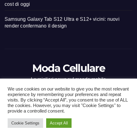
cost di oggi
Samsung Galaxy Tab S12 Ultra e S12+ vicini: nuovi
render confermano il design
Moda Cellulare
Le migliori news sul mondo mobile
We use cookies on our website to give you the most relevant
experience by remembering your preferences and repeat
visits. By clicking “Accept All”, you consent to the use of ALL
the cookies. However, you may visit "Cookie Settings" to
Proudly powered by WordPress
|
Tema: Newsup di
Themeansar
.
provide a controlled consent.
Cookie Settings
Accept All
Home
Contact
CONTATTI
Privacy Policy