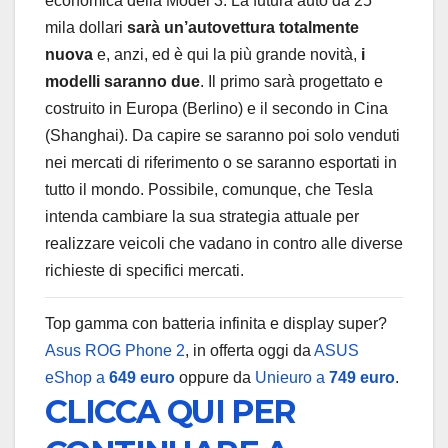
economica della Model 3. La futura auto da 25
mila dollari
sarà un’autovettura totalmente
nuova
e, anzi, ed è qui la più grande novità,
i
modelli saranno due
. Il primo sarà progettato e
costruito in Europa (Berlino) e il secondo in Cina
(Shanghai). Da capire se saranno poi solo venduti
nei mercati di riferimento o se saranno esportati in
tutto il mondo. Possibile, comunque, che Tesla
intenda cambiare la sua strategia attuale per
realizzare veicoli che vadano in contro alle diverse
richieste di specifici mercati.
Top gamma con batteria infinita e display super?
Asus ROG Phone 2
, in offerta oggi da
ASUS
eShop a
649 euro
oppure da
Unieuro a
749 euro
.
CLICCA QUI PER