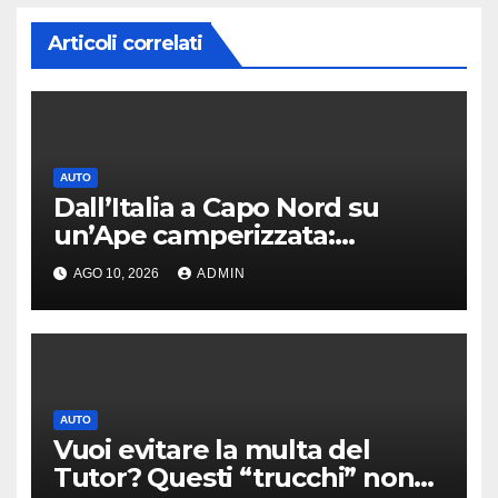
Articoli correlati
AUTO
Dall’Italia a Capo Nord su
un’Ape camperizzata:
l’incredibile impresa di
AGO 10, 2026
ADMIN
Francesco
AUTO
Vuoi evitare la multa del
Tutor? Questi “trucchi” non