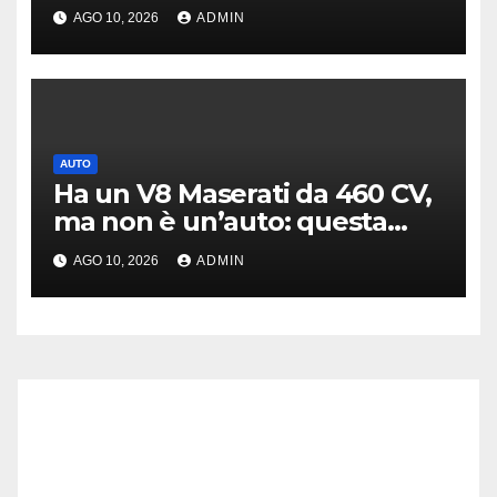
servono a nulla
AGO 10, 2026
ADMIN
AUTO
Ha un V8 Maserati da 460 CV,
ma non è un’auto: questa
moto costa 144.000 euro
AGO 10, 2026
ADMIN