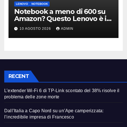
LENOVO
NOTEBOOK
Notebook a meno di 600 su
Amazon? Questo Lenovo è il
modello giusto (anche a rate)
10 AGOSTO 2026
ADMIN
RECENT
L’extender Wi-Fi 6 di TP-Link scontato del 38% risolve il
problema delle zone morte
Dall’Italia a Capo Nord su un’Ape camperizzata:
l’incredibile impresa di Francesco