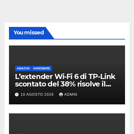
You missed
AMAZON
HARDWARE
L’extender Wi-Fi 6 di TP-Link
scontato del 38% risolve il
problema delle zone morte
10 AGOSTO 2026
ADMIN