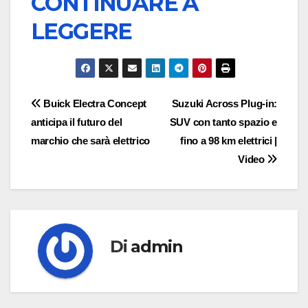
CONTINUARE A
LEGGERE
Navigazione
Buick Electra Concept
Suzuki Across Plug-in:
anticipa il futuro del
SUV con tanto spazio e
articoli
marchio che sarà elettrico
fino a 98 km elettrici |
Video
Di
admin