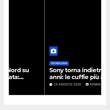
TECNOLOGIA
Sony torna indietro di sei
anni: le cuffie più amate
potrebbero rinascere
10 AGOSTO 2026
ADMIN