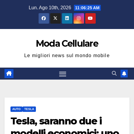
Salta
Lun. Ago 10th, 2026
11:06:26 AM
al
contenuto
Moda Cellulare
Le migliori news sul mondo mobile
AUTO
TESLA
Tesla, saranno due i
modelli economici: uno