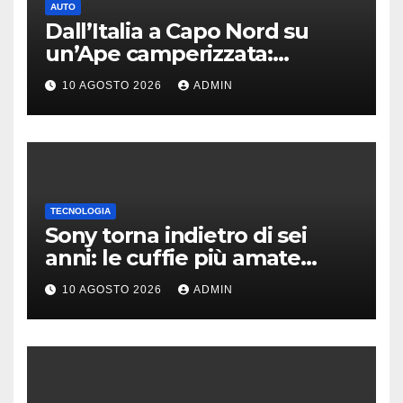
AUTO
Dall’Italia a Capo Nord su
un’Ape camperizzata:
l’incredibile impresa di
10 AGOSTO 2026
ADMIN
Francesco
TECNOLOGIA
Sony torna indietro di sei
anni: le cuffie più amate
potrebbero rinascere
10 AGOSTO 2026
ADMIN