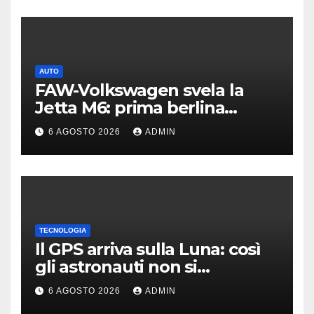
AUTO
FAW-Volkswagen svela la
Jetta M6: prima berlina
elettrica del marchio
6 AGOSTO 2026
ADMIN
TECNOLOGIA
Il GPS arriva sulla Luna: così
gli astronauti non si
perderanno più
6 AGOSTO 2026
ADMIN