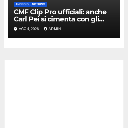
ANDROID
NOTHING
CMF Clip Pro ufficiali: anche
Carl Pei si cimenta con gli
auricolari “open” a clip
AGO 4, 2026
ADMIN