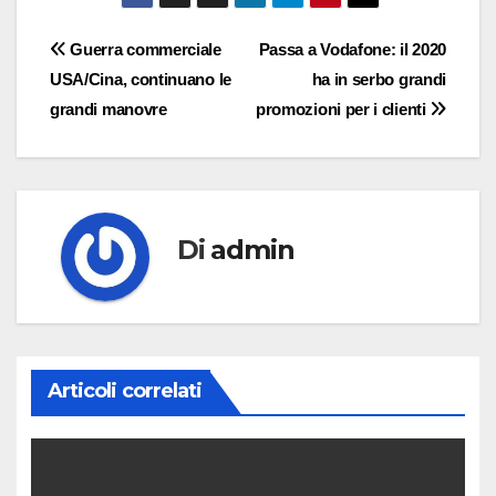
Navigazione
Guerra commerciale
Passa a Vodafone: il 2020
USA/Cina, continuano le
ha in serbo grandi
articoli
grandi manovre
promozioni per i clienti
Di
admin
Articoli correlati