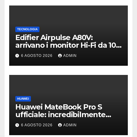
TECNOLOGIA
Edifier Airpulse A80V:
arrivano i monitor Hi-Fi da 100
W con USB Hi-Res
6 AGOSTO 2026
ADMIN
HUAWEI
Huawei MateBook Pro S
ufficiale: incredibilmente
leggero e supersottile
6 AGOSTO 2026
ADMIN