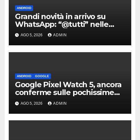
ANDROID
Grandi novità in arrivo su
WhatsApp: “@tutti” nelle
chat di gruppo e non solo
AGO 5, 2026
ADMIN
ANDROID
GOOGLE
Google Pixel Watch 5, ancora
conferme sulle pochissime
novità hardware
AGO 5, 2026
ADMIN