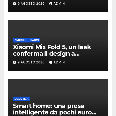
dibattito sulle emissioni
9 AGOSTO 2026
ADMIN
ANDROID
XIAOMI
Xiaomi Mix Fold 5, un leak
conferma il design a
passaporto e HyperOS 4
9 AGOSTO 2026
ADMIN
DOMOTICA
Smart home: una presa
intelligente da pochi euro