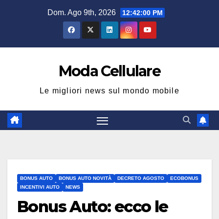
Salta
Dom. Ago 9th, 2026
12:42:00 PM
al
contenuto
Moda Cellulare
Le migliori news sul mondo mobile
BONUS AUTO
BONUS AUTO NOVITÀ
DECRETO AGOSTO
ECOBONUS
INCENTIVI AUTO
NEWS
Bonus Auto: ecco le