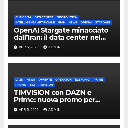
CURIOSITÀ
DATACENTER
GEOPOLITICA
INTELLIGENZA ARTIFICIALE
IRAN
NEWS
OPENAI
STARGATE
OpenAI Stargate minacciato
dall’Iran: il data center nel
mirino
APR 5, 2026
ADMIN
DAZN
NEWS
OFFERTE
OPERATORI TELEFONICI
PRIME
PROMO
TIM
TIMVISION
TIMVISION con DAZN e
Prime: nuova promo per
clienti TIM
APR 5, 2026
ADMIN