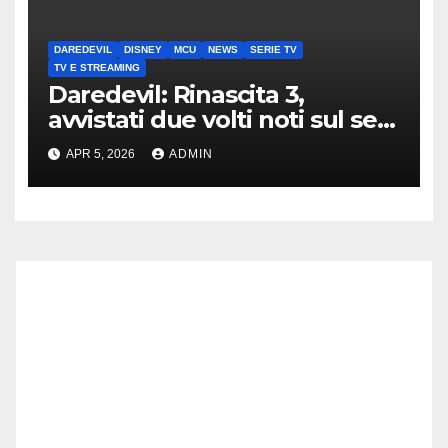
DAREDEVIL
DISNEY
MCU
NEWS
SERIE TV
TV E STREAMING
Daredevil: Rinascita 3,
avvistati due volti noti sul set
di New York
APR 5, 2026
ADMIN