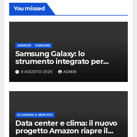
You missed
ANDROID
SAMSUNG
Samsung Galaxy: lo
strumento integrato per
liberare spazio sullo
9 AGOSTO 2026
ADMIN
smartphone
ECONOMIA E MERCATO
Data center e clima: il nuovo
progetto Amazon riapre il