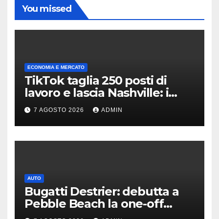
You missed
ECONOMIA E MERCATO
TikTok taglia 250 posti di
lavoro e lascia Nashville: i
motivi della scelta
7 AGOSTO 2026
ADMIN
AUTO
Bugatti Destrier: debutta a
Pebble Beach la one-off
derivata dalla Bolide