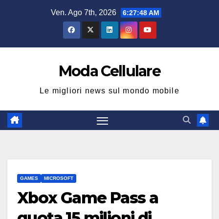
Salta
Ven. Ago 7th, 2026
6:27:49 AM
al
contenuto
Moda Cellulare
Le migliori news sul mondo mobile
GAMES
MICROSOFT
Xbox Game Pass a
quota 15 milioni di