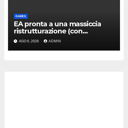
GAMES
EA pronta a una massiccia
ristrutturazione (con
licenziamenti) dopo l’addio
AGO 6, 2026
ADMIN
alla Borsa?