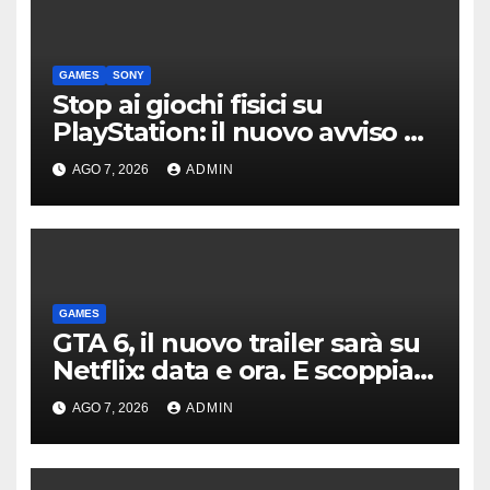
GAMES
SONY
Stop ai giochi fisici su
PlayStation: il nuovo avviso di
Sony è l’ennesima conferma
AGO 7, 2026
ADMIN
GAMES
GTA 6, il nuovo trailer sarà su
Netflix: data e ora. E scoppia
la polemica
AGO 7, 2026
ADMIN