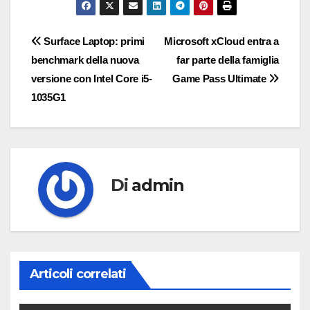
Navigazione
Surface Laptop: primi
Microsoft xCloud entra a
benchmark della nuova
far parte della famiglia
articoli
versione con Intel Core i5-
Game Pass Ultimate
1035G1
Di
admin
Articoli correlati