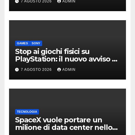
7 AGOSTO 2026
ADMIN
GAMES
SONY
Stop ai giochi fisici su
PlayStation: il nuovo avviso di
Sony è l’ennesima conferma
7 AGOSTO 2026
ADMIN
TECNOLOGIA
SpaceX vuole portare un
milione di data center nello
spazio: Nvidia sarà il cervello