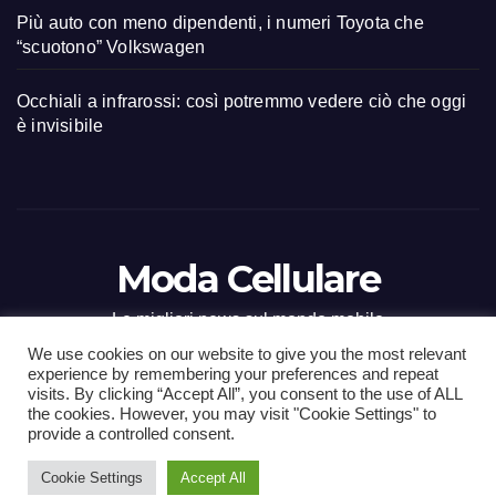
Più auto con meno dipendenti, i numeri Toyota che
“scuotono” Volkswagen
Occhiali a infrarossi: così potremmo vedere ciò che oggi
è invisibile
Moda Cellulare
Le migliori news sul mondo mobile
We use cookies on our website to give you the most relevant
experience by remembering your preferences and repeat
visits. By clicking “Accept All”, you consent to the use of ALL
the cookies. However, you may visit "Cookie Settings" to
Proudly powered by WordPress
|
Tema: Newsup di
Themeansar
.
provide a controlled consent.
Cookie Settings
Accept All
Home
Contact
CONTATTI
Privacy Policy