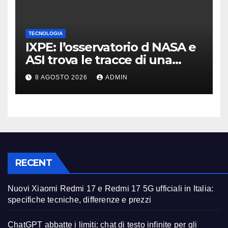
TECNOLOGIA
IXPE: l’osservatorio d NASA e
ASI trova le tracce di una
teoria formulata 90 anni fa
8 AGOSTO 2026
ADMIN
RECENT
Nuovi Xiaomi Redmi 17 e Redmi 17 5G ufficiali in Italia:
specifiche tecniche, differenze e prezzi
ChatGPT abbatte i limiti: chat di testo infinite per gli