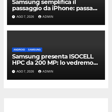
Samsung semplifica il
passaggio da iPhone: passa
WhatsApp e c’è l’assistenza
AGO 7, 2026
ADMIN
ANDROID
SAMSUNG
Samsung presenta ISOCELL
HPC da 200 MP: lo vedremo
sui Galaxy S27?
AGO 7, 2026
ADMIN