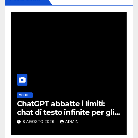
CURIOSITÀ
Su Plutone potrebbe
gli
scorrere ancora azoto
enza
liquido
8 AGOSTO 2026
ADMIN