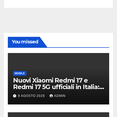
You missed
MOBILE
Nuovi Xiaomi Redmi 17 e
Redmi 17 5G ufficiali in Italia:
specifiche tecniche,
8 AGOSTO 2026
ADMIN
differenze e prezzi