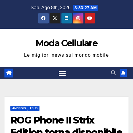
Salta
Sab. Ago 8th, 2026
3:33:28 AM
al
contenuto
Moda Cellulare
Le migliori news sul mondo mobile
ANDROID
ASUS
ROG Phone II Strix
Edition torna disponibile