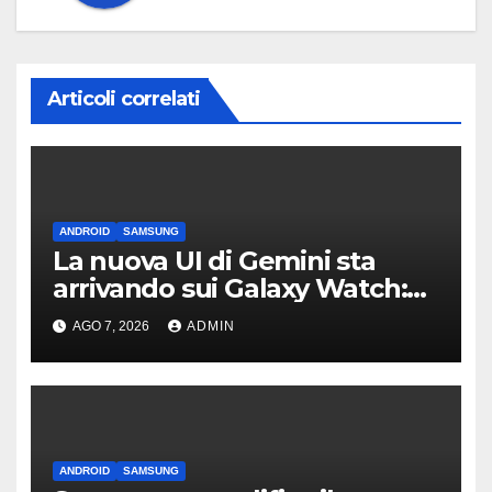
Articoli correlati
ANDROID
SAMSUNG
La nuova UI di Gemini sta
arrivando sui Galaxy Watch:
primi avvistamenti
AGO 7, 2026
ADMIN
ANDROID
SAMSUNG