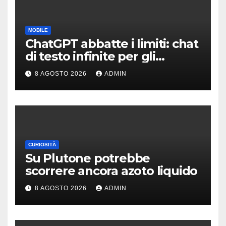
MOBILE
ChatGPT abbatte i limiti: chat
di testo infinite per gli
account gratis e intelligenza
8 AGOSTO 2026
ADMIN
potenziata
CURIOSITÀ
Su Plutone potrebbe
scorrere ancora azoto liquido
8 AGOSTO 2026
ADMIN