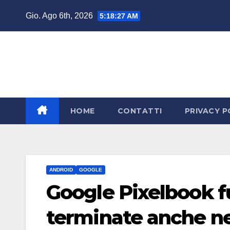
Salta
Gio. Ago 6th, 2026
5:18:28 AM
al
contenuto
HOME
CONTATTI
PRIVACY P
ANDROID
GOOGLE
Google Pixelbook f
terminate anche ne