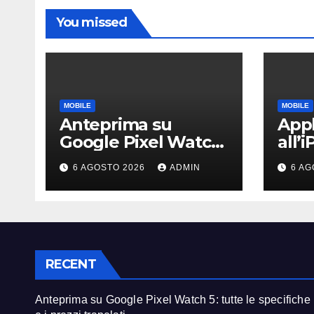
You missed
MOBILE
MOBILE
Anteprima su
Appl
Google Pixel Watch
all’
5: tutte le specifiche
i pr
6 AGOSTO 2026
ADMIN
6 AG
e i prezzi trapelati
disp
top
RECENT
Anteprima su Google Pixel Watch 5: tutte le specifiche