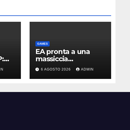
GAMES
EA pronta a una
:
massiccia
ristrutturazione (con
IN
6 AGOSTO 2026
ADMIN
mi
licenziamenti) dopo
l’addio alla Borsa?