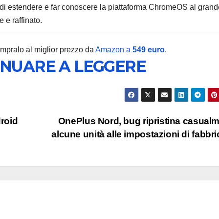
e di estendere e far conoscere la piattaforma ChromeOS al grand
 e raffinato.
ompralo al miglior prezzo da
Amazon a
549 euro
.
INUARE A LEGGERE
MOBILE
Antepr
Google
Watch 
6 AGOSTO 2
droid
OnePlus Nord, bug ripristina casual
le spec
alcune unità alle impostazioni di fabbr
i prezz
trapela