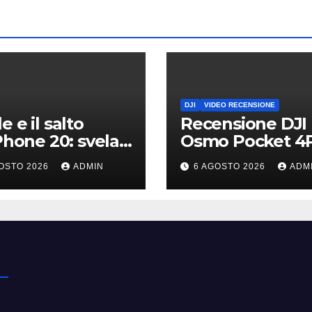
DJI
VIDEO RECENSIONE
e e il salto
Recensione DJI
iPhone 20: svelati
Osmo Pocket 4P
imi dettagli sui
non pensavo
OSTO 2026
ADMIN
6 AGOSTO 2026
ADM
lay dei futuri
potesse piacer
 di gamma
così tanto