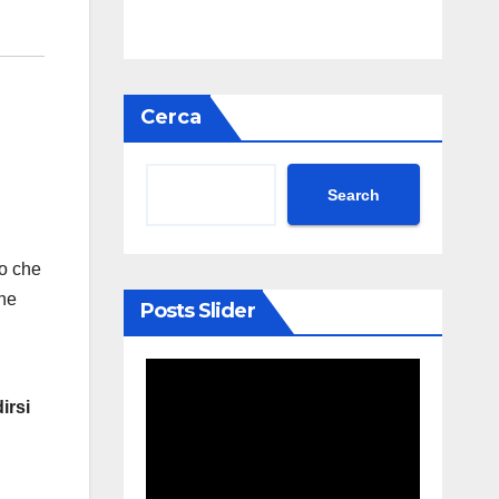
Cerca
Search
lo che
ne
Posts Slider
irsi