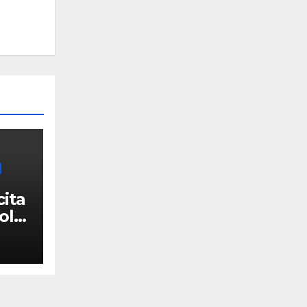
cita
olti
ew