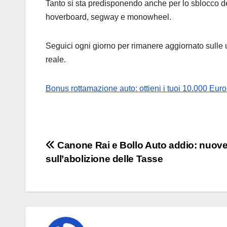
Tanto si sta predisponendo anche per lo sblocco deg
hoverboard, segway e monowheel.
Seguici ogni giorno per rimanere aggiornato sulle ul
reale.
Bonus rottamazione auto: ottieni i tuoi 10.000 Euro
Navigazione
Canone Rai e Bollo Auto addio: nuove
sull’abolizione delle Tasse
articoli