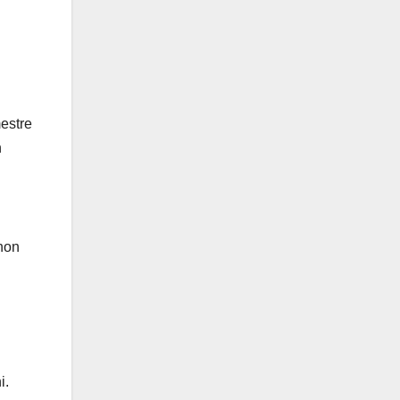
mestre
n
 non
i.