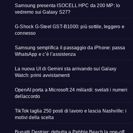
Samsung presenta ISOCELL HPC da 200 MP: lo
vedremo sui Galaxy S27?
G-Shock G-Steel GST-B1000: più sottile, leggero e
connesso
Samsung semplifica il passaggio da iPhone: passa
WhatsApp e c’è l’assistenza
La nuova UI di Gemini sta arrivando sui Galaxy
Watch: primi avvistamenti
OpenAI porta a Microsoft 24 miliardi: svelati i numeri
dellaccordo
TikTok taglia 250 posti di lavoro e lascia Nashville: i
motivi della scelta
Bugatti Destrier: debutta a Pebble Beach la one-off