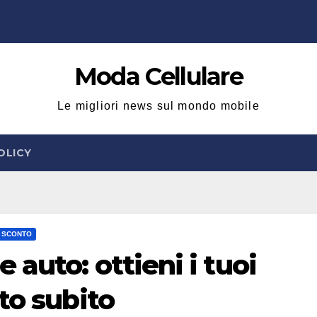
Moda Cellulare
Le migliori news sul mondo mobile
OLICY
SCONTO
auto: ottieni i tuoi
to subito