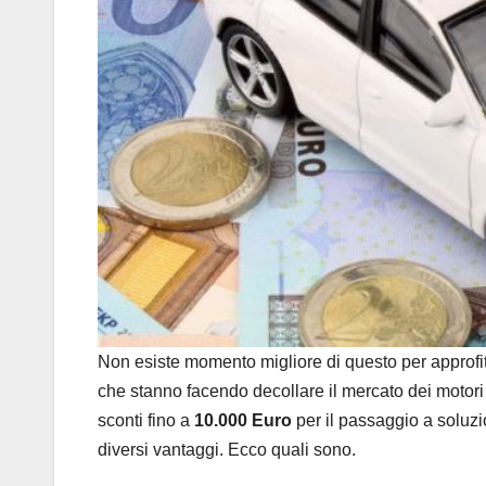
Non esiste momento migliore di questo per approfi
che stanno facendo decollare il mercato dei motori 
sconti fino a
10.000 Euro
per il passaggio a soluzi
diversi vantaggi. Ecco quali sono.