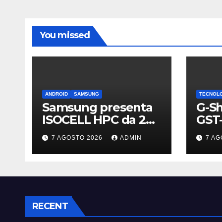
You missed
ANDROID
SAMSUNG
TECNOL
Samsung presenta
G-Sh
ISOCELL HPC da 200
GST-
MP: lo vedremo sui
sott
7 AGOSTO 2026
ADMIN
7 AG
Galaxy S27?
con
RECENT