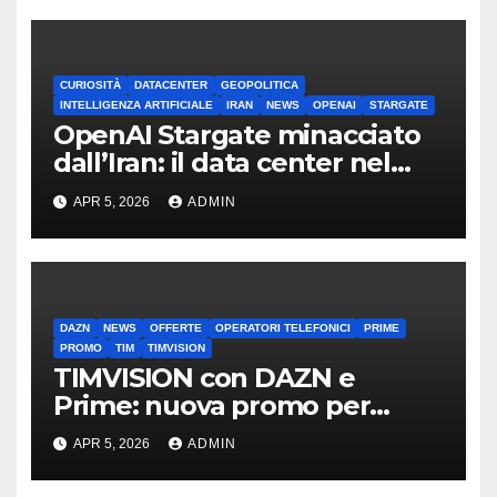
CURIOSITÀ
DATACENTER
GEOPOLITICA
INTELLIGENZA ARTIFICIALE
IRAN
NEWS
OPENAI
STARGATE
OpenAI Stargate minacciato
dall’Iran: il data center nel
mirino
APR 5, 2026
ADMIN
DAZN
NEWS
OFFERTE
OPERATORI TELEFONICI
PRIME
PROMO
TIM
TIMVISION
TIMVISION con DAZN e
Prime: nuova promo per
clienti TIM
APR 5, 2026
ADMIN