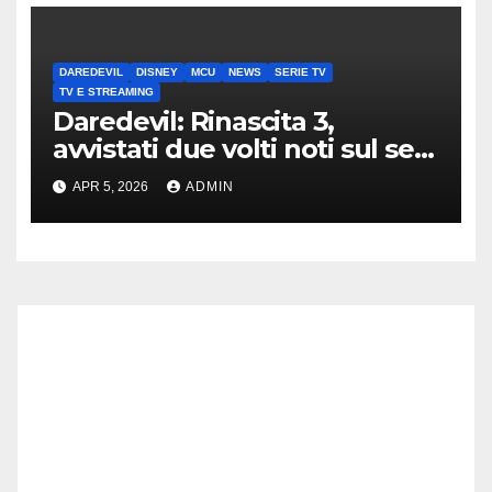
DAREDEVIL
DISNEY
MCU
NEWS
SERIE TV
TV E STREAMING
Daredevil: Rinascita 3,
avvistati due volti noti sul set
di New York
APR 5, 2026
ADMIN