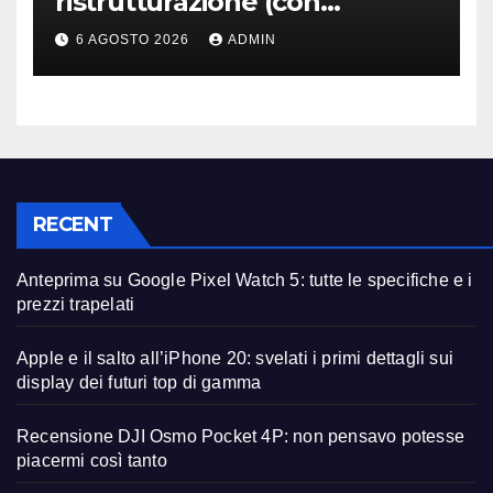
ristrutturazione (con
licenziamenti) dopo l’addio
6 AGOSTO 2026
ADMIN
alla Borsa?
RECENT
Anteprima su Google Pixel Watch 5: tutte le specifiche e i
prezzi trapelati
Apple e il salto all’iPhone 20: svelati i primi dettagli sui
display dei futuri top di gamma
Recensione DJI Osmo Pocket 4P: non pensavo potesse
piacermi così tanto