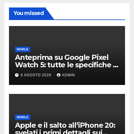
You missed
MOBILE
Anteprima su Google Pixel
Watch 5: tutte le specifiche e
i prezzi trapelati
6 AGOSTO 2026
ADMIN
MOBILE
Apple e il salto all’iPhone 20:
svelati i primi dettagli sui