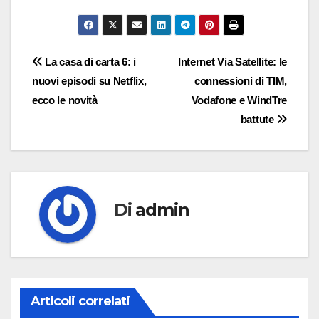
Navigazione
La casa di carta 6: i
Internet Via Satellite: le
nuovi episodi su Netflix,
connessioni di TIM,
articoli
ecco le novità
Vodafone e WindTre
battute
Di
admin
Articoli correlati