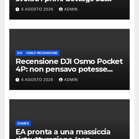
display dei futuri top di
6 AGOSTO 2026
ADMIN
gamma
DJI
VIDEO RECENSIONE
Recensione DJI Osmo Pocket
4P: non pensavo potesse
piacermi così tanto
6 AGOSTO 2026
ADMIN
GAMES
EA pronta a una massiccia