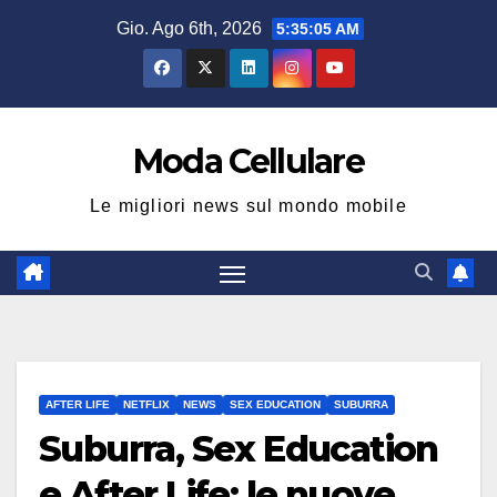
Salta
Gio. Ago 6th, 2026
5:35:06 AM
al
contenuto
Moda Cellulare
Le migliori news sul mondo mobile
AFTER LIFE
NETFLIX
NEWS
SEX EDUCATION
SUBURRA
Suburra, Sex Education
e After Life: le nuove