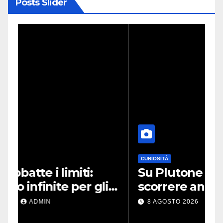
Posts Slider
CURIOSITÀ
T
Su Plutone potrebbe
I
scorrere ancora azoto
A
za
liquido
t
8 AGOSTO 2026
ADMIN