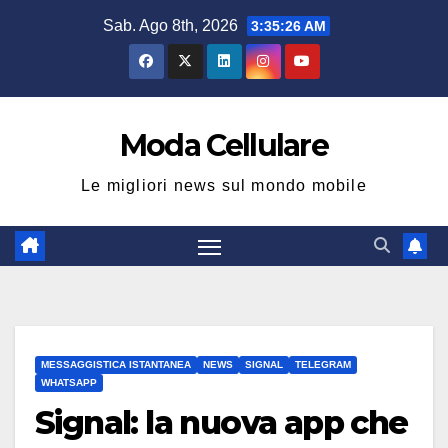
Salta
Sab. Ago 8th, 2026
3:35:27 AM
al
contenuto
Moda Cellulare
Le migliori news sul mondo mobile
MESSAGGISTICA ISTANTANEA
NEWS
SIGNAL
TELEGRAM
WHATSAPP
Signal: la nuova app che