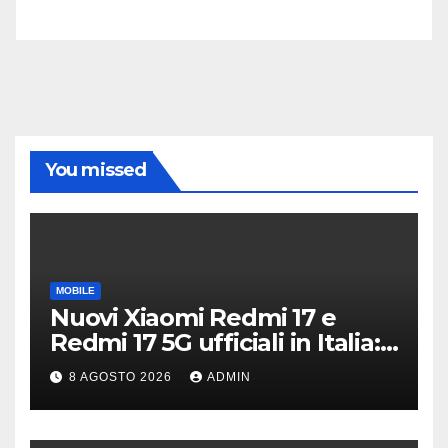
You missed
MOBILE
Nuovi Xiaomi Redmi 17 e
Redmi 17 5G ufficiali in Italia:
specifiche tecniche,
8 AGOSTO 2026
ADMIN
differenze e prezzi