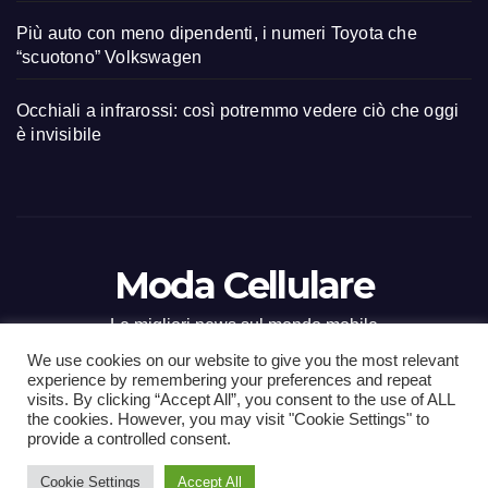
Più auto con meno dipendenti, i numeri Toyota che
“scuotono” Volkswagen
Occhiali a infrarossi: così potremmo vedere ciò che oggi
è invisibile
Moda Cellulare
Le migliori news sul mondo mobile
We use cookies on our website to give you the most relevant
experience by remembering your preferences and repeat
visits. By clicking “Accept All”, you consent to the use of ALL
the cookies. However, you may visit "Cookie Settings" to
Proudly powered by WordPress
|
Tema: Newsup di
Themeansar
.
provide a controlled consent.
Cookie Settings
Accept All
Home
Contact
CONTATTI
Privacy Policy