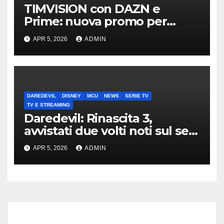
TIMVISION con DAZN e
Prime: nuova promo per
clienti TIM
APR 5, 2026
ADMIN
DAREDEVIL
DISNEY
MCU
NEWS
SERIE TV
TV E STREAMING
Daredevil: Rinascita 3,
avvistati due volti noti sul set
di New York
APR 5, 2026
ADMIN