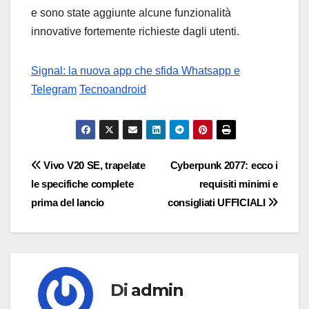
e sono state aggiunte alcune funzionalità
innovative fortemente richieste dagli utenti.
Signal: la nuova app che sfida Whatsapp e
Telegram
Tecnoandroid
Navigazione
Vivo V20 SE, trapelate
Cyberpunk 2077: ecco i
le specifiche complete
requisiti minimi e
articoli
prima del lancio
consigliati UFFICIALI
Di
admin