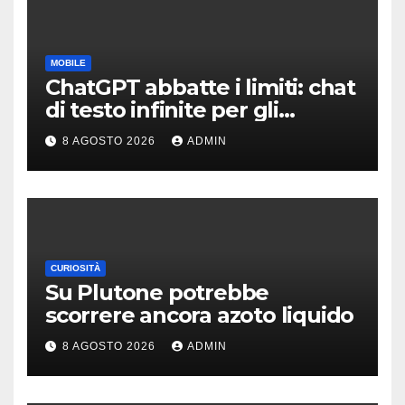
MOBILE
ChatGPT abbatte i limiti: chat
di testo infinite per gli
account gratis e intelligenza
8 AGOSTO 2026
ADMIN
potenziata
CURIOSITÀ
Su Plutone potrebbe
scorrere ancora azoto liquido
8 AGOSTO 2026
ADMIN