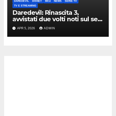
DAREDEVIL
DISNEY
MCU
NEWS
SERIE TV
TV E STREAMING
Daredevil: Rinascita 3,
avvistati due volti noti sul set
di New York
APR 5, 2026
ADMIN