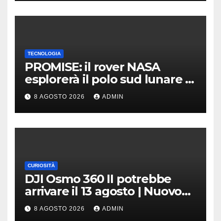
TECNOLOGIA
PROMISE: il rover NASA
esplorerà il polo sud lunare |
Cosa sappiamo
8 AGOSTO 2026
ADMIN
CURIOSITÀ
DJI Osmo 360 II potrebbe
arrivare il 13 agosto | Nuovo
teaser
8 AGOSTO 2026
ADMIN