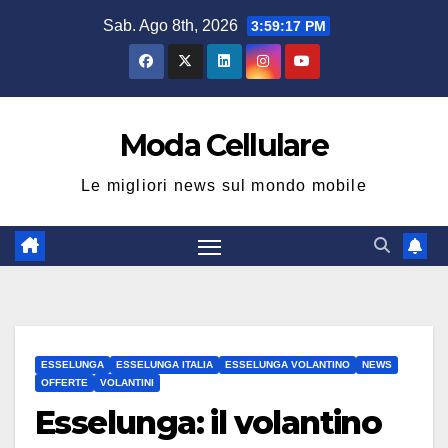
Salta
Sab. Ago 8th, 2026
3:59:17 PM
al
contenuto
Moda Cellulare
Le migliori news sul mondo mobile
ESSELUNGA
ESSELUNGA ITALIA
ESSELUNGA VOLANTINO
NEWS
OFFERTE
VOLANTINI
Esselunga: il volantino