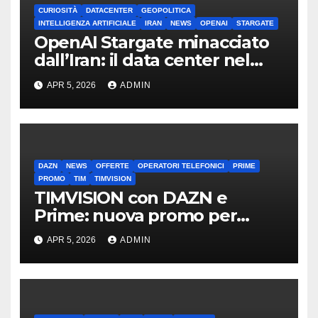
CURIOSITÀ
DATACENTER
GEOPOLITICA
INTELLIGENZA ARTIFICIALE
IRAN
NEWS
OPENAI
STARGATE
OpenAI Stargate minacciato
dall’Iran: il data center nel
mirino
APR 5, 2026
ADMIN
DAZN
NEWS
OFFERTE
OPERATORI TELEFONICI
PRIME
PROMO
TIM
TIMVISION
TIMVISION con DAZN e
Prime: nuova promo per
clienti TIM
APR 5, 2026
ADMIN