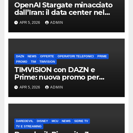
OpenAI Stargate minacciato
dall’Iran: il data center nel
mirino
APR 5, 2026
ADMIN
DAZN
NEWS
OFFERTE
OPERATORI TELEFONICI
PRIME
PROMO
TIM
TIMVISION
TIMVISION con DAZN e
Prime: nuova promo per
clienti TIM
APR 5, 2026
ADMIN
DAREDEVIL
DISNEY
MCU
NEWS
SERIE TV
TV E STREAMING