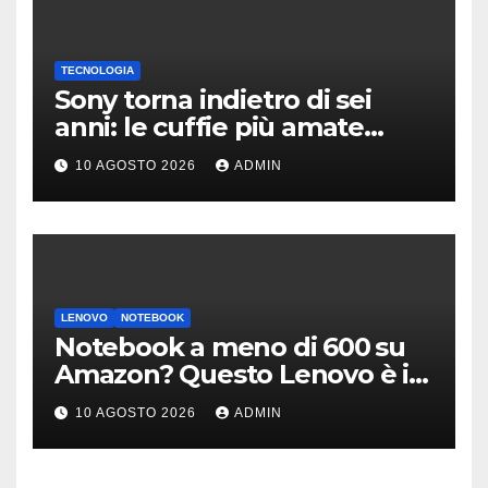
TECNOLOGIA
Sony torna indietro di sei
anni: le cuffie più amate
potrebbero rinascere
10 AGOSTO 2026
ADMIN
LENOVO
NOTEBOOK
Notebook a meno di 600 su
Amazon? Questo Lenovo è il
modello giusto (anche a rate)
10 AGOSTO 2026
ADMIN