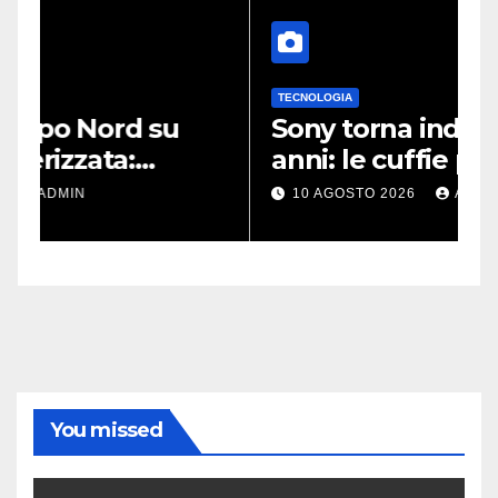
TECNOLOGIA
L
Sony torna indietro di sei
N
anni: le cuffie più amate
A
potrebbero rinascere
m
10 AGOSTO 2026
ADMIN
r
You missed