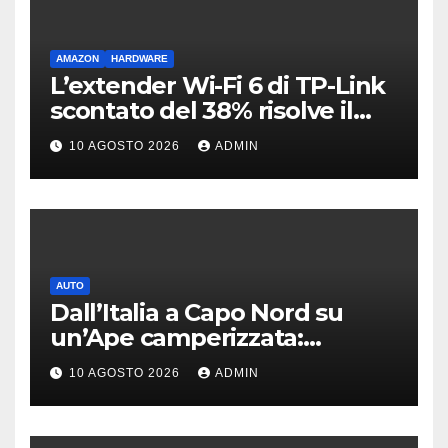
AMAZON
HARDWARE
L’extender Wi-Fi 6 di TP-Link
scontato del 38% risolve il
problema delle zone morte
10 AGOSTO 2026
ADMIN
AUTO
Dall’Italia a Capo Nord su
un’Ape camperizzata:
l’incredibile impresa di
10 AGOSTO 2026
ADMIN
Francesco