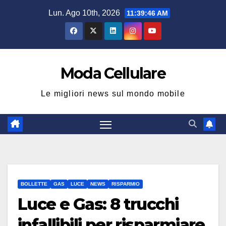
Salta
Lun. Ago 10th, 2026
11:39:47 AM
al
contenuto
Moda Cellulare
Le migliori news sul mondo mobile
BOLLETTE
GAS
LUCE
NEWS
RISPARMIO
Luce e Gas: 8 trucchi
infallibili per risparmiare