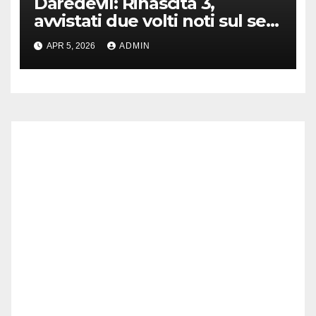
Daredevil: Rinascita 3,
avvistati due volti noti sul set
di New York
APR 5, 2026
ADMIN